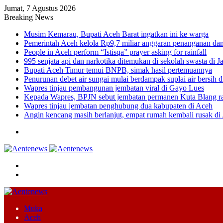
Jumat, 7 Agustus 2026
Breaking News
Musim Kemarau, Bupati Aceh Barat ingatkan ini ke warga
Pemerintah ‎Aceh kelola Rp9,7 miliar anggaran penanganan d
People in Aceh perform “Istisqa” prayer asking for rainfall
995 senjata api dan narkotika ditemukan di sekolah swasta di Ja
Bupati Aceh Timur temui BNPB, simak hasil pertemuannya
Penurunan debet air sungai mulai berdampak suplai air bersih 
Wapres tinjau pembangunan jembatan viral di Gayo Lues
Kepada Wapres, BPJN sebut jembatan permanen Kuta Blang 
Wapres tinjau jembatan penghubung dua kabupaten di Aceh
Angin kencang masih berlanjut, empat rumah kembali rusak di
Menu
Cari
Switch
skin
Muka
Aceh