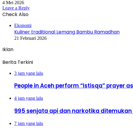
4 Mei 2026
Leave a Reply
Check Also
Close
Ekonomi
Kuliner traditional Lemang Bambu Ramadhan
21 Februari 2026
Iklan
Berita Terkini
3 jam yang lalu
People in Aceh perform “Istisqa” prayer ask
4 jam yang lalu
995 senjata api dan narkotika ditemukan d
7 jam yang lalu