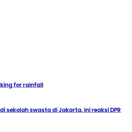
ing for rainfall
i sekolah swasta di Jakarta, ini reaksi DPR