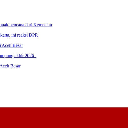
ampak bencana dari Kementan
karta, ini reaksi DPR
di Aceh Besar
rampung akhir 2026
 Aceh Besar