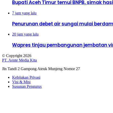
Bupati Aceh Timur temui BNPB, simak has
7 jam yang lalu
Penurunan debet air sungai mulai berdamp
20 jam yang lalu
Wapres tinjau pembangunan jembatan vir
© Copyright 2026
PT. Aente Media Kita
Jln Tandi 2 Gampong Ateuk Munjeng Nomor 27
Kebijakan Privasi
Visi & Misi
Susunan Pengurus
Facebook
X
WhatsApp
Telegram
Back
to
top
button