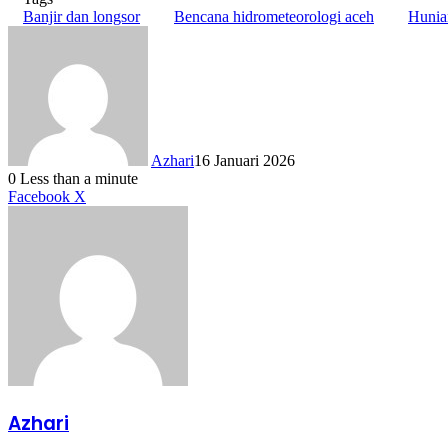
Banjir dan longsor
Bencana hidrometeorologi aceh
Hunia
Azhari
16 Januari 2026
0
Less than a minute
LinkedIn
Tumblr
Pinterest
Reddit
VKontakte
Share
Print
Facebook
X
via
Email
Azhari