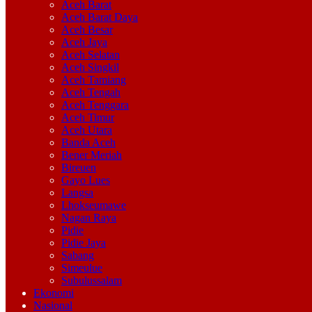
Aceh Barat
Aceh Barat Daya
Aceh Besar
Aceh Jaya
Aceh Selatan
Aceh Singkil
Aceh Tamiang
Aceh Tengah
Aceh Tenggara
Aceh Timur
Aceh Utara
Banda Aceh
Bener Meriah
Bireuen
Gayo Lues
Langsa
Lhokseumawe
Nagan Raya
Pidie
Pidie Jaya
Sabang
Simeulue
Subulussalam
Ekonomi
Nasional