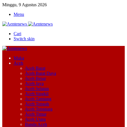
Minggu, 9 Agustus 2026
Menu
Cari
Switch skin
Muka
Aceh
Aceh Barat
Aceh Barat Daya
Aceh Besar
Aceh Jaya
Aceh Selatan
Aceh Singkil
Aceh Tamiang
Aceh Tengah
Aceh Tenggara
Aceh Timur
Aceh Utara
Banda Aceh