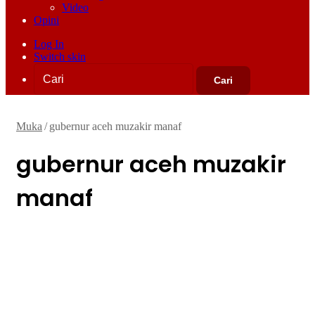
Video
Opini
Log In
Switch skin
Cari
Muka
/
gubernur aceh muzakir manaf
gubernur aceh muzakir
manaf