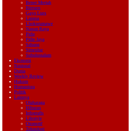
Bener Meriah
Bireuen
Gayo Lues
Langsa
Lhokseumawe
Nagan Raya
Pidie
Pidie Jaya
Sabang
Simeulue
Subulussalam
Ekonomi
Nasional
Dunia
Weekly Review
Hukum
Humaniora
Politik
Lainnya
Olaharaga
Hiburan
Infografis
Lifestyle
Otomotif
Teknologi