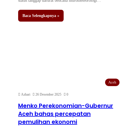
status tanggap darurat bencana hidrometeorologi…
Baca Selengkapnya »
Aceh
Azhari
26 Desember 2025
0
Menko Perekonomian-Gubernur
Aceh bahas percepatan
pemulihan ekonomi