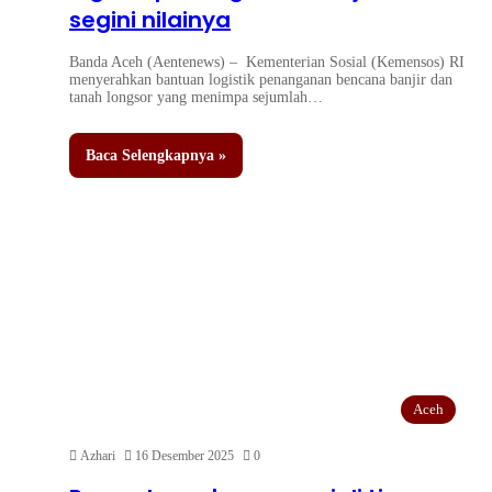
segini nilainya
Banda Aceh (Aentenews) – Kementerian Sosial (Kemensos) RI
menyerahkan bantuan logistik penanganan bencana banjir dan
tanah longsor yang menimpa sejumlah…
Baca Selengkapnya »
Aceh
Azhari
16 Desember 2025
0