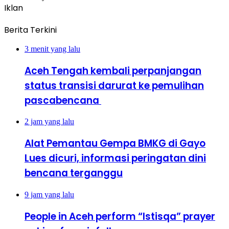
Iklan
Berita Terkini
3 menit yang lalu
Aceh Tengah kembali perpanjangan
status transisi darurat ke pemulihan
pascabencana
2 jam yang lalu
Alat Pemantau Gempa BMKG di Gayo
Lues dicuri, informasi peringatan dini
bencana terganggu
9 jam yang lalu
People in Aceh perform “Istisqa” prayer