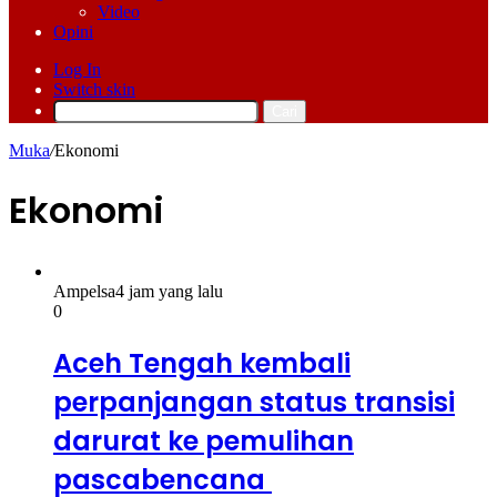
Video
Opini
Log In
Switch skin
Cari
Muka
/
Ekonomi
Ekonomi
Ampelsa
4 jam yang lalu
0
Aceh Tengah kembali
perpanjangan status transisi
darurat ke pemulihan
pascabencana