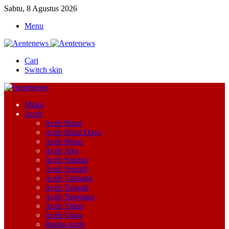
Sabtu, 8 Agustus 2026
Menu
Cari
Switch skin
Muka
Aceh
Aceh Barat
Aceh Barat Daya
Aceh Besar
Aceh Jaya
Aceh Selatan
Aceh Singkil
Aceh Tamiang
Aceh Tengah
Aceh Tenggara
Aceh Timur
Aceh Utara
Banda Aceh