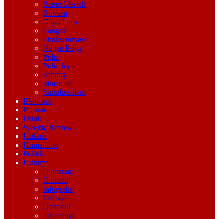
Bener Meriah
Bireuen
Gayo Lues
Langsa
Lhokseumawe
Nagan Raya
Pidie
Pidie Jaya
Sabang
Simeulue
Subulussalam
Ekonomi
Nasional
Dunia
Weekly Review
Hukum
Humaniora
Politik
Lainnya
Olaharaga
Hiburan
Infografis
Lifestyle
Otomotif
Teknologi