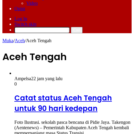
Video
Opini
Log In
Switch skin
Cari
Muka
/
Aceh
/
Aceh Tengah
Aceh Tengah
Ampelsa
22 jam yang lalu
0
Catat status Aceh Tengah
untuk 90 hari kedepan
Foto Ilustrasi. sekolah pasca bencana di Pidie Jaya. Takengon
(Aentenews) – Pemerintah Kabupaten Aceh Tengah kembali
memperpanjang masa Status Transisi…