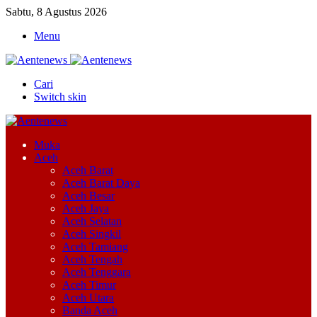
Sabtu, 8 Agustus 2026
Menu
Cari
Switch skin
Muka
Aceh
Aceh Barat
Aceh Barat Daya
Aceh Besar
Aceh Jaya
Aceh Selatan
Aceh Singkil
Aceh Tamiang
Aceh Tengah
Aceh Tenggara
Aceh Timur
Aceh Utara
Banda Aceh