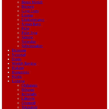
Bener Meriah
Bireuen
Gayo Lues
Langsa
Lhokseumawe
Nagan Raya
Pidie
Pidie Jaya
Sabang
Simeulue
Subulussalam
Ekonomi
Nasional
Dunia
Weekly Review
Hukum
Humaniora
Politik
Lainnya
Olaharaga
Hiburan
Infografis
Lifestyle
Otomotif
Teknologi