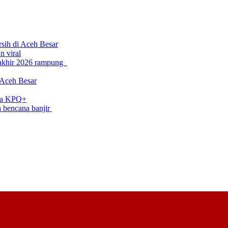
rsih di Aceh Besar
 viral
 akhir 2026 rampung
 Aceh Besar
uda KPQ+
a bencana banjir