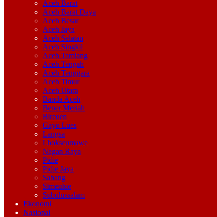
Aceh Barat
Aceh Barat Daya
Aceh Besar
Aceh Jaya
Aceh Selatan
Aceh Singkil
Aceh Tamiang
Aceh Tengah
Aceh Tenggara
Aceh Timur
Aceh Utara
Banda Aceh
Bener Meriah
Bireuen
Gayo Lues
Langsa
Lhokseumawe
Nagan Raya
Pidie
Pidie Jaya
Sabang
Simeulue
Subulussalam
Ekonomi
Nasional