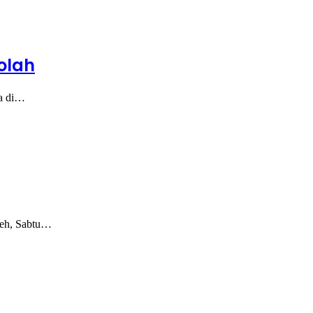
olah
ya di…
ceh, Sabtu…