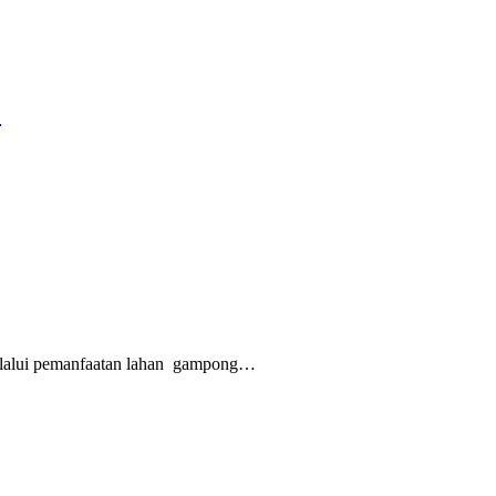
a
elalui pemanfaatan lahan gampong…