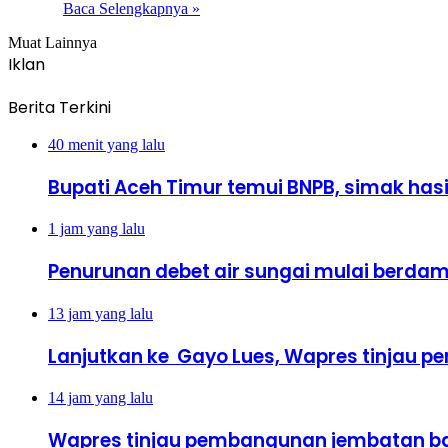
Baca Selengkapnya »
Muat Lainnya
Iklan
Berita Terkini
40 menit yang lalu
Bupati Aceh Timur temui BNPB, simak has
1 jam yang lalu
Penurunan debet air sungai mulai berdamp
13 jam yang lalu
Lanjutkan ke Gayo Lues, Wapres tinjau 
14 jam yang lalu
Wapres tinjau pembangunan jembatan ba