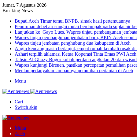
Jumat, 7 Agustus 2026
Breaking News
Bupati Aceh Timur temui BNPB, simak hasil pertemuannya
Penurunan debet air sungai mulai berdampak pada suplai air be
Lanjutkan ke Gayo Lues, Wapres tinjau pembangunan jembatan
Wapres tinjau pembangunan jembatan baru, BPJN Aceh sebut
Wapres tinjau jembatan penghubung dua kabupaten di Aceh
Angin kencang masih berlanjut, empat rumah kembali rusak di
Azhari terpilih aklamasi Ketua Koperasi Tinta Emas PWI Aceh
Tahsin Al Ghozy Bogor kuliah perdana angkatan 20 dan wis
Wapres kunjungi Bireuen, pastikan percepatan pemulihan pasc
Mentan pertanyakan lambannya pemulihan pertanian di Aceh
Menu
Cari
Switch skin
Muka
Aceh