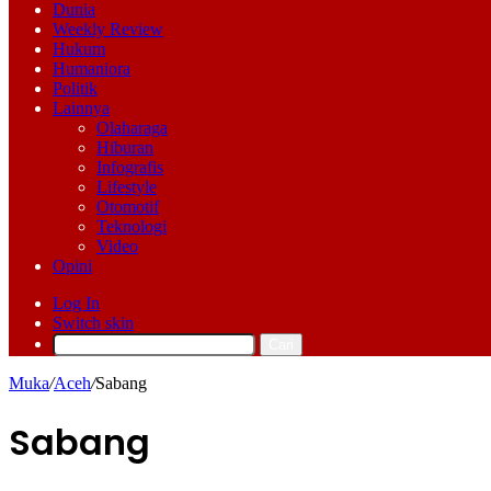
Dunia
Weekly Review
Hukum
Humaniora
Politik
Lainnya
Olaharaga
Hiburan
Infografis
Lifestyle
Otomotif
Teknologi
Video
Opini
Log In
Switch skin
Cari
Muka
/
Aceh
/
Sabang
Sabang