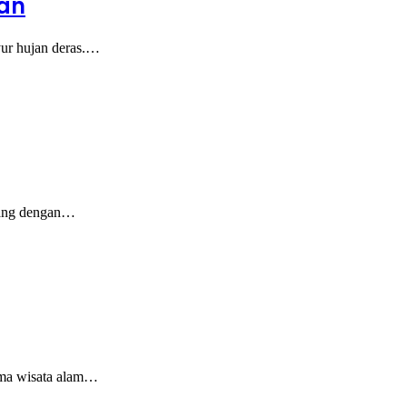
an
ur hujan deras.…
bang dengan…
ama wisata alam…