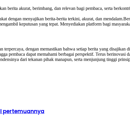
n berita akurat, berimbang, dan relevan bagi pembaca, serta berkont
akat dengan menyajikan berita-berita terkini, akurat, dan mendalam.
ngambil keputusan yang tepat. Menyediakan platform bagi masyarakat u
 terpercaya, dengan memastikan bahwa setiap berita yang disajikan di
ingga pembaca dapat memahami berbagai perspektif. Terus berinovasi da
nsinya dari tekanan pihak manapun, serta menjunjung tinggi prinsip-pr
il pertemuannya