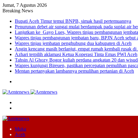
Jumat, 7 Agustus 2026
Breaking News
Bupati Aceh Timur temui BNPB, simak hasil pertemuannya
Penurunan debet air sungai mulai berdampak pada suplai air be
Lanjutkan ke Gayo Lues, Wapres tinjau pembangunan jembatan
Wapres tinjau pembangunan jembatan baru, BPJN Aceh sebut
Wapres tinjau jembatan penghubung dua kabupaten di Aceh
Angin kencang masih berlanjut, empat rumah kembali rusak di
Azhari terpilih aklamasi Ketua Koperasi Tinta Emas PWI Aceh
Tahsin Al Ghozy Bogor kuliah perdana angkatan 20 dan wis
Wapres kunjungi Bireuen, pastikan percepatan pemulihan pasc
Mentan pertanyakan lambannya pemulihan pertanian di Aceh
Menu
Cari
Switch
skin
Muka
Aceh