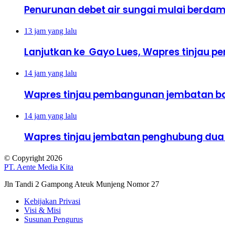
Penurunan debet air sungai mulai berdamp
13 jam yang lalu
Lanjutkan ke Gayo Lues, Wapres tinjau 
14 jam yang lalu
Wapres tinjau pembangunan jembatan ba
14 jam yang lalu
Wapres tinjau jembatan penghubung dua
© Copyright 2026
PT. Aente Media Kita
Jln Tandi 2 Gampong Ateuk Munjeng Nomor 27
Kebijakan Privasi
Visi & Misi
Susunan Pengurus