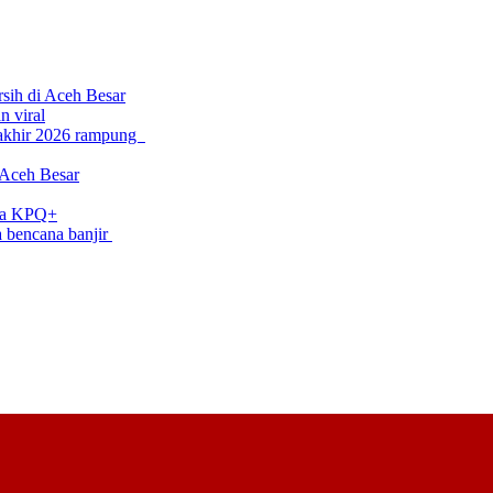
rsih di Aceh Besar
 viral
 akhir 2026 rampung
 Aceh Besar
uda KPQ+
a bencana banjir