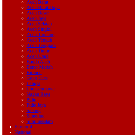
Aceh Barat
Aceh Barat Daya
Aceh Besar
Aceh Jaya
Aceh Selatan
Aceh Singkil
Aceh Tamiang
Aceh Tengah
Aceh Tenggara
Aceh Timur
Aceh Utara
Banda Aceh
Bener Meriah
Bireuen
Gayo Lues
Langsa
Lhokseumawe
Nagan Raya
Pidie
Pidie Jaya
Sabang
Simeulue
Subulussalam
Ekonomi
Nasional