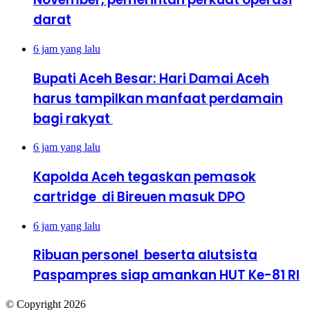
darat
6 jam yang lalu
Bupati Aceh Besar: Hari Damai Aceh
harus tampilkan manfaat perdamain
bagi rakyat
6 jam yang lalu
Kapolda Aceh tegaskan pemasok
cartridge di Bireuen masuk DPO
6 jam yang lalu
Ribuan personel beserta alutsista
Paspampres siap amankan HUT Ke-81 RI
© Copyright 2026