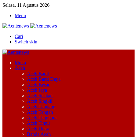
Selasa, 11 Agustus 2026
Menu
Cari
Switch skin
Muka
Aceh
Aceh Barat
Aceh Barat Daya
Aceh Besar
Aceh Jaya
Aceh Selatan
Aceh Singkil
Aceh Tamiang
Aceh Tengah
Aceh Tenggara
Aceh Timur
Aceh Utara
Banda Aceh