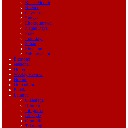
Bener Meriah
Bireuen
Gayo Lues
Langsa
Lhokseumawe
Nagan Raya
Pidie
Pidie Jaya
Sabang
Simeulue
Subulussalam
Ekonomi
Nasional
Dunia
Weekly Review
Hukum
Humaniora
Politik
Lainnya
Olaharaga
Hiburan
Infografis
Lifestyle
Otomotif
Teknologi