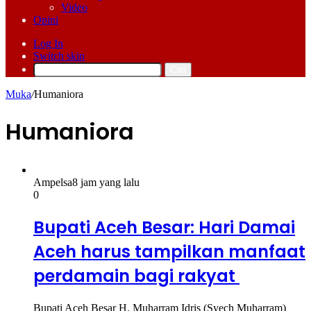
Video
Opini
Log In
Switch skin
Cari
Muka
/
Humaniora
Humaniora
Ampelsa
8 jam yang lalu
0
Bupati Aceh Besar: Hari Damai
Aceh harus tampilkan manfaat
perdamain bagi rakyat
Bupati Aceh Besar H. Muharram Idris (Syech Muharram)