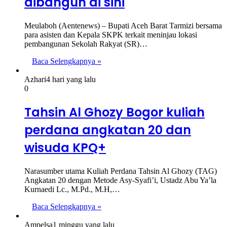
dibangun di sini
Meulaboh (Aentenews) – Bupati Aceh Barat Tarmizi bersama
para asisten dan Kepala SKPK terkait meninjau lokasi
pembangunan Sekolah Rakyat (SR)…
Baca Selengkapnya »
Azhari
4 hari yang lalu
0
Tahsin Al Ghozy Bogor kuliah
perdana angkatan 20 dan
wisuda KPQ+
Narasumber utama Kuliah Perdana Tahsin Al Ghozy (TAG)
Angkatan 20 dengan Metode Asy-Syafi’i, Ustadz Abu Ya’la
Kurnaedi Lc., M.Pd., M.H,…
Baca Selengkapnya »
Ampelsa
1 minggu yang lalu