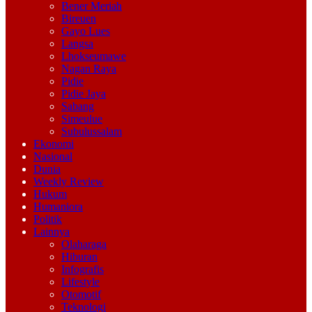
Bener Meriah
Bireuen
Gayo Lues
Langsa
Lhokseumawe
Nagan Raya
Pidie
Pidie Jaya
Sabang
Simeulue
Subulussalam
Ekonomi
Nasional
Dunia
Weekly Review
Hukum
Humaniora
Politik
Lainnya
Olaharaga
Hiburan
Infografis
Lifestyle
Otomotif
Teknologi