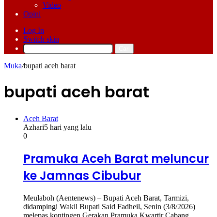
Video
Opini
Log In
Switch skin
Cari
Muka
/
bupati aceh barat
bupati aceh barat
Aceh Barat
Azhari
5 hari yang lalu
0
Pramuka Aceh Barat meluncur
ke Jamnas Cibubur
Meulaboh (Aentenews) – Bupati Aceh Barat, Tarmizi,
didampingi Wakil Bupati Said Fadheil, Senin (3/8/2026)
melepas kontingen Gerakan Pramuka Kwartir Cabang…