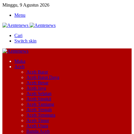
Minggu, 9 Agustus 2026
Menu
Cari
Switch skin
Muka
Aceh
Aceh Barat
Aceh Barat Daya
Aceh Besar
Aceh Jaya
Aceh Selatan
Aceh Singkil
Aceh Tamiang
Aceh Tengah
Aceh Tenggara
Aceh Timur
Aceh Utara
Banda Aceh