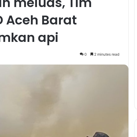
n meluas, Tim
 Aceh Barat
amkan api
0
2 minutes read