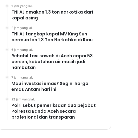
1 jam yang lalu
TNI AL amakan 1,3 ton narkotika dari
kapal asing
2 jam yang lalu
TNI AL tangkap kapal MV King Sun
bermuatan 1,3 Ton Narkotika di Riau
6 jam yang lalu
Rehabilitasi sawah di Aceh capai 53
persen, kebutuhan air masih jadi
hambatan
7 jam yang lalu
Mau investasi emas? Segini harga
emas Antam hari ini
22 jam yang lalu
Polri sebut pemeriksaan dua pejabat
Polresta Banda Aceh secara
profesional dan transparan