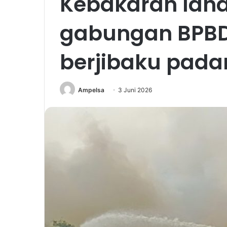
Kebakaran laha
gabungan BPBD
berjibaku pad
Ampelsa
3 Juni 2026