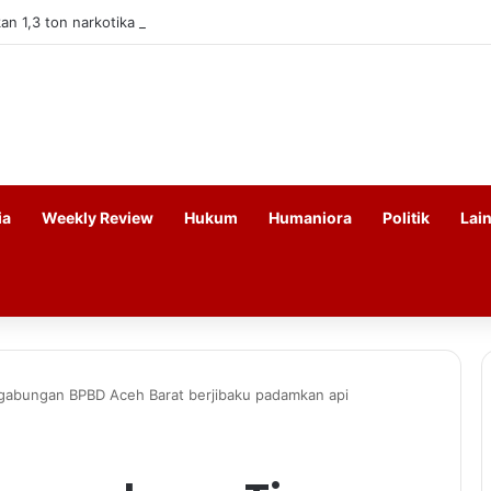
n 1,3 ton narkotika dari kapal asing
ia
Weekly Review
Hukum
Humaniora
Politik
Lai
 gabungan BPBD Aceh Barat berjibaku padamkan api