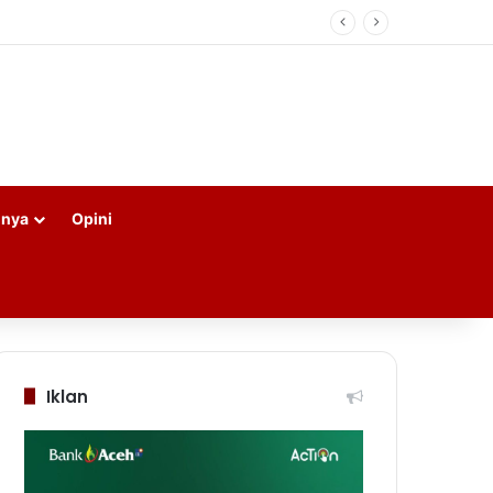
nnya
Opini
Iklan