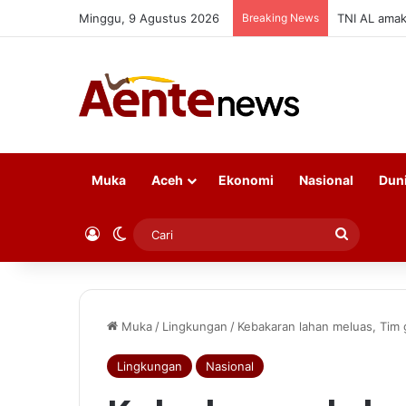
Minggu, 9 Agustus 2026
Breaking News
TNI AL amaka
Muka
Aceh
Ekonomi
Nasional
Dun
Log In
Switch skin
Cari
Muka
/
Lingkungan
/
Kebakaran lahan meluas, Tim
Lingkungan
Nasional