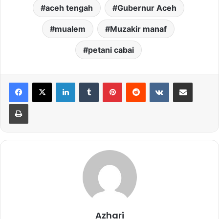
aceh tengah
Gubernur Aceh
mualem
Muzakir manaf
petani cabai
LinkedIn
Tumblr
Pinterest
Reddit
VKontakte
Share via Email
Print
Azhari