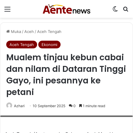
Menu
Switch
Ca
Muka
/
Aceh
/
Aceh Tengah
Aceh Tengah
Ekonomi
Mualem tinjau kebun cabai
dan nilam di Dataran Tinggi
Gayo, ini pesannya ke
petani
Gubernur Aceh, Muzakkir Manaf bersama Istri Marlina dan Sekda Aceh, M.
Azhari
10 September 2025
0
1 minute read
Nasir meninjau areal Lahan Penanaman Nilam Di Arol Gading Pintu Rima
Gayo Bener Meriah, 9/9/2025