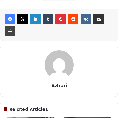
LinkedIn
Tumblr
Pinterest
Reddit
VKontakte
Share via Email
Print
Azhari
Related Articles