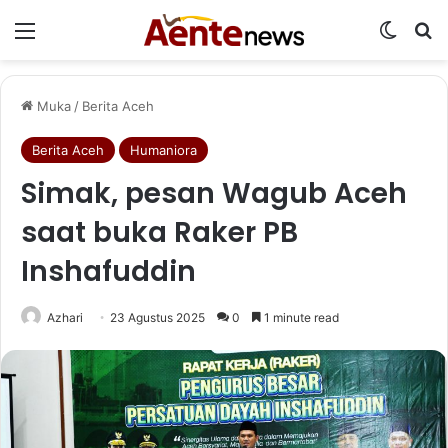
Menu
Switch
Ca
Muka
/
Berita Aceh
Berita Aceh
Humaniora
Simak, pesan Wagub Aceh
saat buka Raker PB
Inshafuddin
Azhari
23 Agustus 2025
0
1 minute read