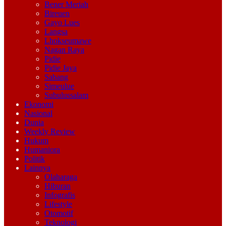
Bener Meriah
Bireuen
Gayo Lues
Langsa
Lhokseumawe
Nagan Raya
Pidie
Pidie Jaya
Sabang
Simeulue
Subulussalam
Ekonomi
Nasional
Dunia
Weekly Review
Hukum
Humaniora
Politik
Lainnya
Olaharaga
Hiburan
Infografis
Lifestyle
Otomotif
Teknologi