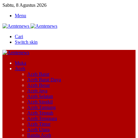
Sabtu, 8 Agustus 2026
Menu
Cari
Switch skin
Muka
Aceh
Aceh Barat
Aceh Barat Daya
Aceh Besar
Aceh Jaya
Aceh Selatan
Aceh Singkil
Aceh Tamiang
Aceh Tengah
Aceh Tenggara
Aceh Timur
Aceh Utara
Banda Aceh