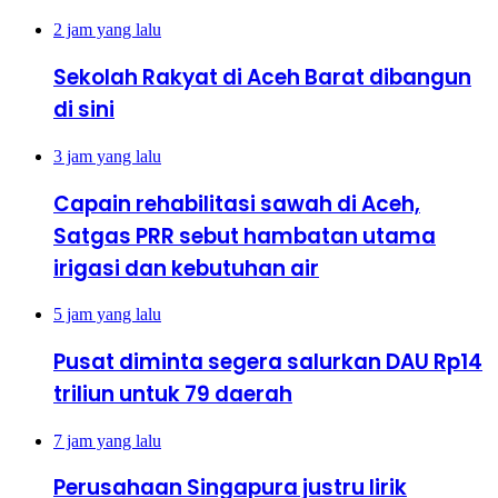
2 jam yang lalu
Sekolah Rakyat di Aceh Barat dibangun
di sini
3 jam yang lalu
Capain rehabilitasi sawah di Aceh,
Satgas PRR sebut hambatan utama
irigasi dan kebutuhan air
5 jam yang lalu
Pusat diminta segera salurkan DAU Rp14
triliun untuk 79 daerah
7 jam yang lalu
Perusahaan Singapura justru lirik