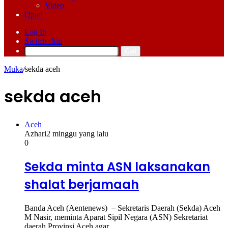
Video
Opini
Log In
Switch skin
Cari
Muka
/
sekda aceh
sekda aceh
Aceh
Azhari
2 minggu yang lalu
0
Sekda minta ASN laksanakan
shalat berjamaah
Banda Aceh (Aentenews) – Sekretaris Daerah (Sekda) Aceh
M Nasir, meminta Aparat Sipil Negara (ASN) Sekretariat
daerah Provinsi Aceh agar…