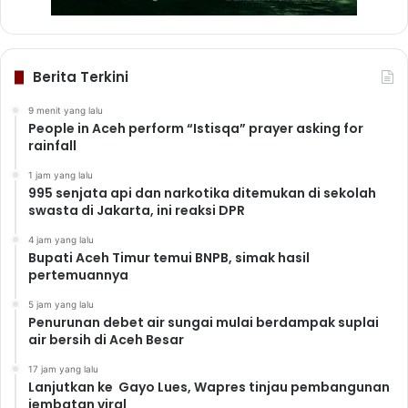
Berita Terkini
9 menit yang lalu
People in Aceh perform “Istisqa” prayer asking for
rainfall
1 jam yang lalu
995 senjata api dan narkotika ditemukan di sekolah
swasta di Jakarta, ini reaksi DPR
4 jam yang lalu
Bupati Aceh Timur temui BNPB, simak hasil
pertemuannya
5 jam yang lalu
Penurunan debet air sungai mulai berdampak suplai
air bersih di Aceh Besar
17 jam yang lalu
Lanjutkan ke Gayo Lues, Wapres tinjau pembangunan
jembatan viral