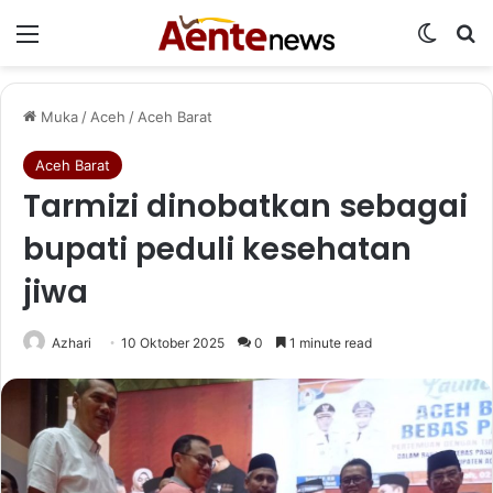
Menu
Switch
Ca
Muka
/
Aceh
/
Aceh Barat
Aceh Barat
Tarmizi dinobatkan sebagai
bupati peduli kesehatan
jiwa
Azhari
10 Oktober 2025
0
1 minute read