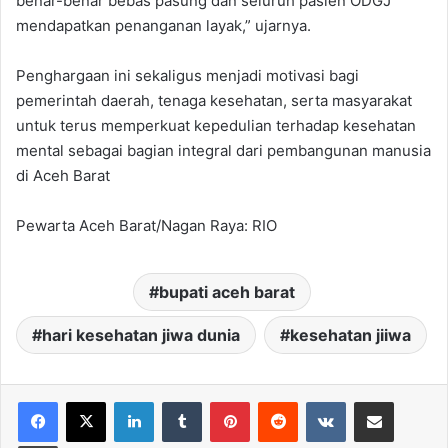
benar-benar bebas pasung dan seluruh pasien ODGJ
mendapatkan penanganan layak,” ujarnya.
Penghargaan ini sekaligus menjadi motivasi bagi
pemerintah daerah, tenaga kesehatan, serta masyarakat
untuk terus memperkuat kepedulian terhadap kesehatan
mental sebagai bagian integral dari pembangunan manusia
di Aceh Barat
Pewarta Aceh Barat/Nagan Raya: RIO
bupati aceh barat
hari kesehatan jiwa dunia
kesehatan jiiwa
LinkedIn
Tumblr
Pinterest
Reddit
VKontakte
Share via Email
Print