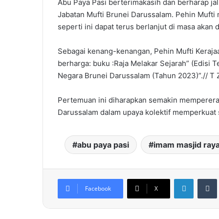
Abu Paya Pasi berterimakasih dan berharap ja
Jabatan Mufti Brunei Darussalam. Pehin Muft
seperti ini dapat terus berlanjut di masa akan 
Sebagai kenang-kenangan, Pehin Mufti Keraj
berharga: buku :Raja Melakar Sejarah” (Edisi 
Negara Brunei Darussalam (Tahun 2023)”.// T Z
Pertemuan ini diharapkan semakin memperera
Darussalam dalam upaya kolektif memperkuat 
abu paya pasi
imam masjid ray
LinkedIn
Facebook
X