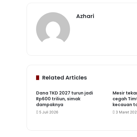
Azhari
Related Articles
Dana TKD 2027 turun jadi
Mesir teka
Rp600 triliun, simak
cegah Timt
dampaknya
kecauan t
5 Juli 2026
3 Maret 202