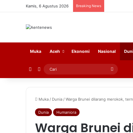
Kamis, 6 Agustus 2026
Breaking News
Muka
Aceh
Ekonomi
Nasional
Dun
Log In
Switch skin
Cari
Muka
/
Dunia
/
Warga Brunei dilarang merokok, tern
Dunia
Humaniora
Warga Brunei d