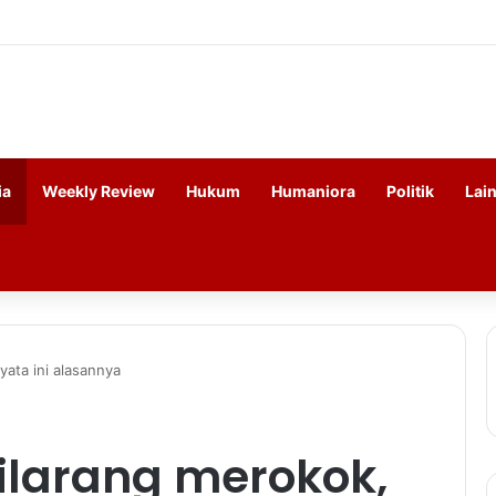
ia
Weekly Review
Hukum
Humaniora
Politik
Lai
yata ini alasannya
ilarang merokok,