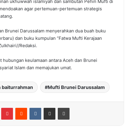
linan ukhuwwah islamiyah dan sambutan Pehin Mufti di
i mendoakan agar pertemuan-pertemuan strategis
datang.
aan Brunei Darussalam menyerahkan dua buah buku
Terbaru) dan buku kumpulan “Fatwa Mufti Kerajaan
ulkhairi//Redaksi.
t hubungan keulamaan antara Aceh dan Brunei
syariat Islam dan memajukan umat.
a baiturrahman
Mufti Brunei Darussalam
Tumblr
Pinterest
Reddit
VKontakte
Share via Email
Print