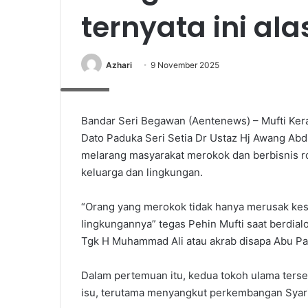
ternyata ini al
Azhari
9 November 2025
Foto Ist
Bandar Seri Begawan (Aentenews) – Mufti Ker
Dato Paduka Seri Setia Dr Ustaz Hj Awang Abd
melarang masyarakat merokok dan berbisnis ro
keluarga dan lingkungan.
“Orang yang merokok tidak hanya merusak kes
lingkungannya” tegas Pehin Mufti saat berdi
Tgk H Muhammad Ali atau akrab disapa Abu Pay
Dalam pertemuan itu, kedua tokoh ulama ters
isu, terutama menyangkut perkembangan Syaria