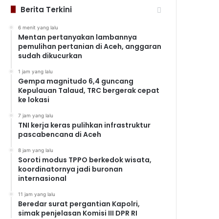
Berita Terkini
6 menit yang lalu
Mentan pertanyakan lambannya
pemulihan pertanian di Aceh, anggaran
sudah dikucurkan
1 jam yang lalu
Gempa magnitudo 6,4 guncang
Kepulauan Talaud, TRC bergerak cepat
ke lokasi
7 jam yang lalu
TNI kerja keras pulihkan infrastruktur
pascabencana di Aceh
8 jam yang lalu
Soroti modus TPPO berkedok wisata,
koordinatornya jadi buronan
internasional
11 jam yang lalu
Beredar surat pergantian Kapolri,
simak penjelasan Komisi III DPR RI