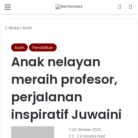
Menu
Switch
Ca
Muka
/
Aceh
Aceh
Pendidikan
Anak nelayan
meraih profesor,
perjalanan
inspiratif Juwaini
23 Oktober 2025
0
2 minutes read