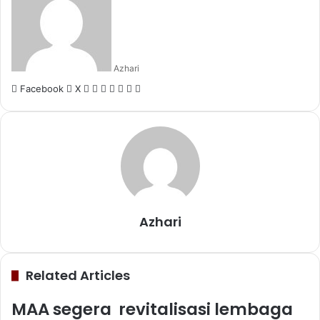
Azhari
LinkedIn
Tumblr
Pinterest
Reddit
VKontakte
Share
Print
Facebook
X
via
Email
Azhari
Related Articles
MAA segera revitalisasi lembaga