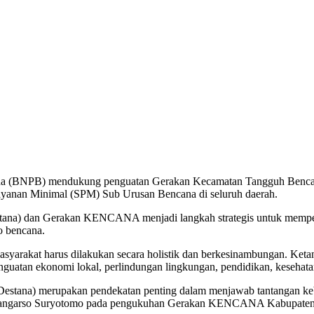
ana (BNPB) mendukung penguatan Gerakan Kecamatan Tangguh Benca
ayanan Minimal (SPM) Sub Urusan Bencana di seluruh daerah.
ana) dan Gerakan KENCANA menjadi langkah strategis untuk memperk
o bencana.
rakat harus dilakukan secara holistik dan berkesinambungan. Ketan
nguatan ekonomi lokal, perlindungan lingkungan, pendidikan, kesehatan
ana) merupakan pendekatan penting dalam menjawab tantangan keb
 Pangarso Suryotomo pada pengukuhan Gerakan KENCANA Kabupaten W