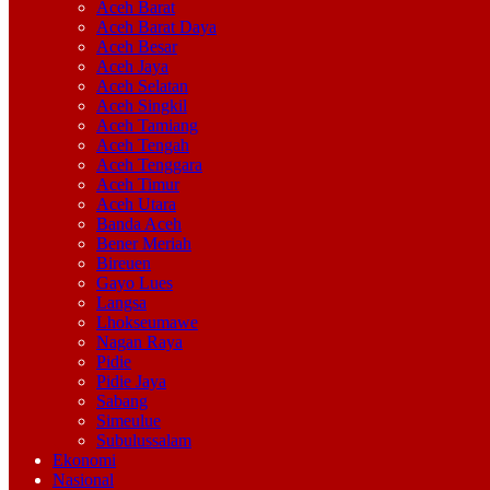
Aceh Barat
Aceh Barat Daya
Aceh Besar
Aceh Jaya
Aceh Selatan
Aceh Singkil
Aceh Tamiang
Aceh Tengah
Aceh Tenggara
Aceh Timur
Aceh Utara
Banda Aceh
Bener Meriah
Bireuen
Gayo Lues
Langsa
Lhokseumawe
Nagan Raya
Pidie
Pidie Jaya
Sabang
Simeulue
Subulussalam
Ekonomi
Nasional