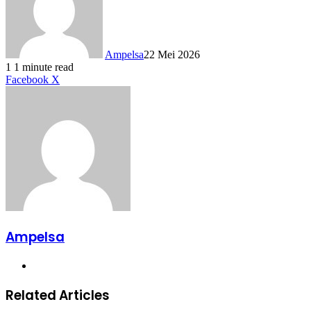
Ampelsa
22 Mei 2026
1
1 minute read
LinkedIn
Tumblr
Pinterest
Reddit
VKontakte
Share
Print
Facebook
X
via
Email
Ampelsa
Website
Related Articles