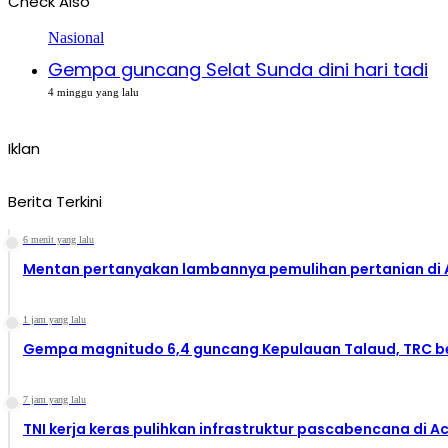
Check Also
Close
Nasional
Gempa guncang Selat Sunda dini hari tadi
4 minggu yang lalu
Iklan
Berita Terkini
6 menit yang lalu
Mentan pertanyakan lambannya pemulihan pertanian di 
1 jam yang lalu
Gempa magnitudo 6,4 guncang Kepulauan Talaud, TRC be
7 jam yang lalu
TNI kerja keras pulihkan infrastruktur pascabencana di A