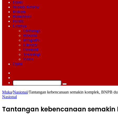
Dunia
Weekly Review
Hukum
Humaniora
Politik
Lainnya
Olaharaga
Hiburan
Infografis
Lifestyle
Otomotif
Teknologi
Video
Opini
Log
In
Switch
skin
Cari
Muka
/
Nasional
/
Tantangan kebencanaan semakin komplek, BNPB du
Nasional
Tantangan kebencanaan semakin 