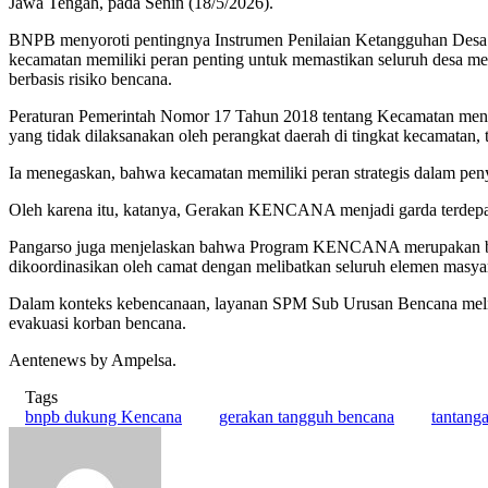
Jawa Tengah, pada Senin (18/5/2026).
BNPB menyoroti pentingnya Instrumen Penilaian Ketangguhan Desa (PK
kecamatan memiliki peran penting untuk memastikan seluruh desa mela
berbasis risiko bencana.
Peraturan Pemerintah Nomor 17 Tahun 2018 tentang Kecamatan meng
yang tidak dilaksanakan oleh perangkat daerah di tingkat kecamatan,
Ia menegaskan, bahwa kecamatan memiliki peran strategis dalam pe
Oleh karena itu, katanya, Gerakan KENCANA menjadi garda terdepan
Pangarso juga menjelaskan bahwa Program KENCANA merupakan bagi
dikoordinasikan oleh camat dengan melibatkan seluruh elemen masy
Dalam konteks kebencanaan, layanan SPM Sub Urusan Bencana melipu
evakuasi korban bencana.
Aentenews by Ampelsa.
Tags
bnpb dukung Kencana
gerakan tangguh bencana
tantang