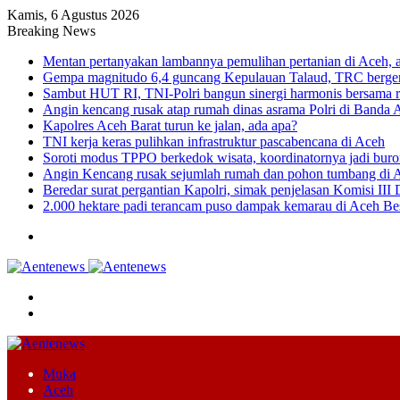
Kamis, 6 Agustus 2026
Breaking News
Mentan pertanyakan lambannya pemulihan pertanian di Aceh, 
Gempa magnitudo 6,4 guncang Kepulauan Talaud, TRC bergera
Sambut HUT RI, TNI-Polri bangun sinergi harmonis bersama r
Angin kencang rusak atap rumah dinas asrama Polri di Banda 
Kapolres Aceh Barat turun ke jalan, ada apa?
TNI kerja keras pulihkan infrastruktur pascabencana di Aceh
Soroti modus TPPO berkedok wisata, koordinatornya jadi buro
Angin Kencang rusak sejumlah rumah dan pohon tumbang di 
Beredar surat pergantian Kapolri, simak penjelasan Komisi II
2.000 hektare padi terancam puso dampak kemarau di Aceh Be
Menu
Cari
Switch
skin
Muka
Aceh