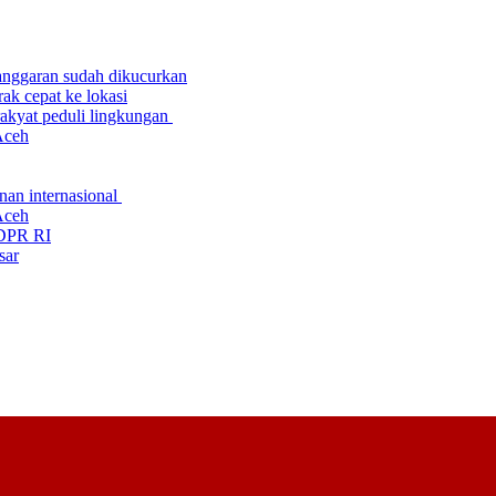
anggaran sudah dikucurkan
k cepat ke lokasi
akyat peduli lingkungan
Aceh
nan internasional
Aceh
I DPR RI
sar