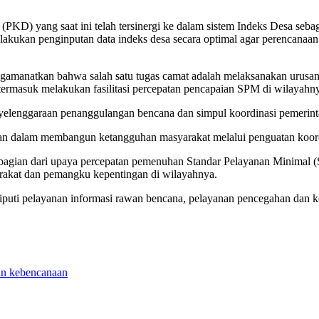
D) yang saat ini telah tersinergi ke dalam sistem Indeks Desa sebag
kukan penginputan data indeks desa secara optimal agar perencanaan p
amanatkan bahwa salah satu tugas camat adalah melaksanakan urusan
 termasuk melakukan fasilitasi percepatan pencapaian SPM di wilayahn
nyelenggaraan penanggulangan bencana dan simpul koordinasi pemerin
 dalam membangun ketangguhan masyarakat melalui penguatan koordina
an dari upaya percepatan pemenuhan Standar Pelayanan Minimal (SP
arakat dan pemangku kepentingan di wilayahnya.
ti pelayanan informasi rawan bencana, pelayanan pencegahan dan kes
an kebencanaan