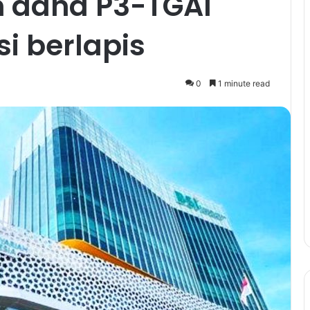
n dana P3-TGAI
si berlapis
0
1 minute read