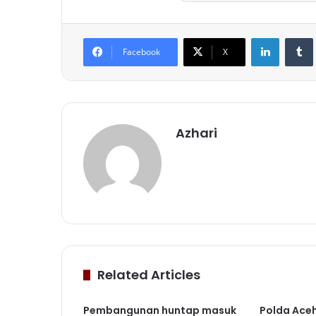
LinkedIn
Facebook
X
Azhari
Related Articles
Pembangunan huntap masuk
Polda Ace