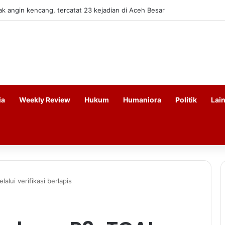
 angin kencang, tercatat 23 kejadian di Aceh Besar
ia
Weekly Review
Hukum
Humaniora
Politik
Lai
alui verifikasi berlapis