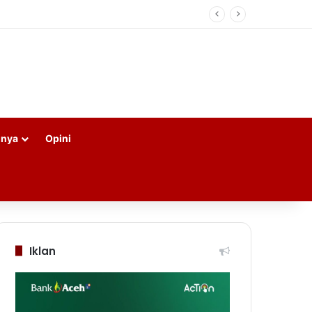
nnya
Opini
Iklan