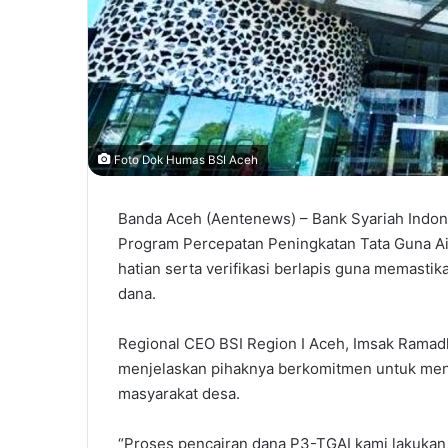
Foto Dok Humas BSI Aceh
Banda Aceh (Aentenews) – Bank Syariah Indon
Program Percepatan Peningkatan Tata Guna Air 
hatian serta verifikasi berlapis guna memasti
dana.
Regional CEO BSI Region I Aceh, Imsak Ramadh
menjelaskan pihaknya berkomitmen untuk me
masyarakat desa.
“Proses pencairan dana P3-TGAI kami lakukan 