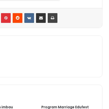
Tumblr
Pinterest
Reddit
VKontakte
Share via Email
Print
h imbau
Program Marriage Edufest