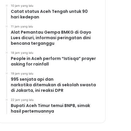
10 jam yang lalu
Catat status Aceh Tengah untuk 90
hari kedepan
11 jam yang lalu
Alat Pemantau Gempa BMKG di Gayo
Lues dicuri, informasi peringatan dini
bencana terganggu
18 jam yang lalu
People in Aceh perform “Istisqa” prayer
asking for rainfall
19 jam yang lalu
995 senjata api dan
narkotika ditemukan di sekolah swasta
di Jakarta, ini reaksi DPR
22 jam yang lalu
Bupati Aceh Timur temui BNPB, simak
hasil pertemuannya