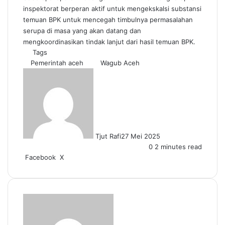
inspektorat berperan aktif untuk mengekskalsi substansi
temuan BPK untuk mencegah timbulnya permasalahan
serupa di masa yang akan datang dan
mengkoordinasikan tindak lanjut dari hasil temuan BPK.
Tags
Pemerintah aceh
Wagub Aceh
Tjut Rafi
27 Mei 2025
0
2 minutes read
LinkedIn
Tumblr
Pinterest
Reddit
VKontakte
Share
Print
Facebook
X
via
Email