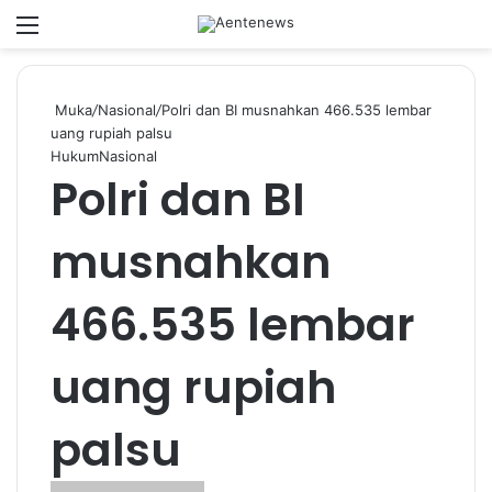
Menu
Switch
Ca
Muka
/
Nasional
/
Polri dan BI musnahkan 466.535 lembar
uang rupiah palsu
Hukum
Nasional
Polri dan BI
musnahkan
466.535 lembar
uang rupiah
palsu