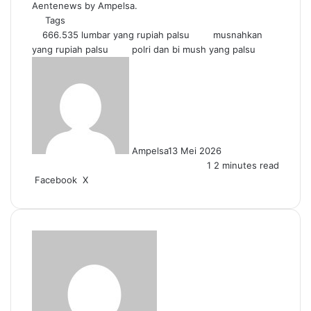
Aentenews by Ampelsa.
Tags
666.535 lumbar yang rupiah palsu
musnahkan
yang rupiah palsu
polri dan bi mush yang palsu
Ampelsa
13 Mei 2026
1
2 minutes read
LinkedIn
Tumblr
Pinterest
Reddit
VKontakte
Share
Print
Facebook
X
via
Email