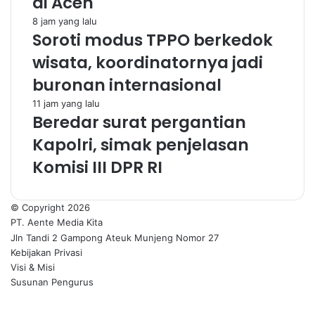
di Aceh
8 jam yang lalu
Soroti modus TPPO berkedok
wisata, koordinatornya jadi
buronan internasional
11 jam yang lalu
Beredar surat pergantian
Kapolri, simak penjelasan
Komisi III DPR RI
© Copyright 2026
PT. Aente Media Kita
Jln Tandi 2 Gampong Ateuk Munjeng Nomor 27
Kebijakan Privasi
Visi & Misi
Susunan Pengurus
Facebook
X
WhatsApp
Telegram
Back