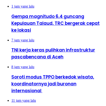
1 jam yang lalu
Gempa magnitudo 6,4 guncang
Kepulauan Talaud, TRC bergerak cepat
ke lokasi
7 jam yang lalu
TNI kerja keras pulihkan infrastruktur
pascabencana di Aceh
8 jam yang lalu
Soroti modus TPPO berkedok wisata,
koordinatornya jadi buronan
internasional
11 jam yang lalu