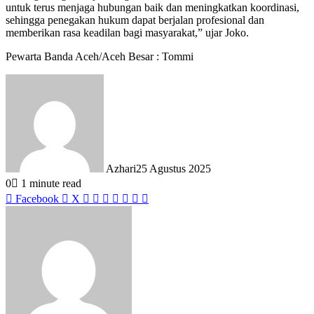
untuk terus menjaga hubungan baik dan meningkatkan koordinasi,
sehingga penegakan hukum dapat berjalan profesional dan
memberikan rasa keadilan bagi masyarakat,” ujar Joko.
Pewarta Banda Aceh/Aceh Besar : Tommi
Azhari
25 Agustus 2025
0
1 minute read
LinkedIn
Tumblr
Pinterest
Reddit
VKontakte
Share
Print
Facebook
X
via
Email