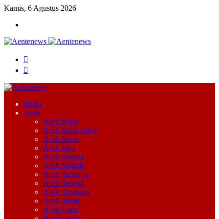
Kamis, 6 Agustus 2026
Menu
Cari
Switch
skin
Muka
Aceh
Aceh Barat
Aceh Barat Daya
Aceh Besar
Aceh Jaya
Aceh Selatan
Aceh Singkil
Aceh Tamiang
Aceh Tengah
Aceh Tenggara
Aceh Timur
Aceh Utara
Banda Aceh