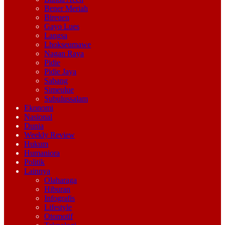
Bener Meriah
Bireuen
Gayo Lues
Langsa
Lhokseumawe
Nagan Raya
Pidie
Pidie Jaya
Sabang
Simeulue
Subulussalam
Ekonomi
Nasional
Dunia
Weekly Review
Hukum
Humaniora
Politik
Lainnya
Olaharaga
Hiburan
Infografis
Lifestyle
Otomotif