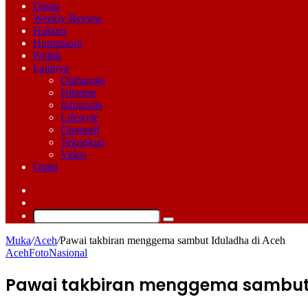
Dunia
Weekly Review
Hukum
Humaniora
Politik
Lainnya
Olaharaga
Hiburan
Infografis
Lifestyle
Otomotif
Teknologi
Video
Opini
Log
In
Switch
skin
Cari
Muka
/
Aceh
/
Pawai takbiran menggema sambut Iduladha di Aceh
Aceh
Foto
Nasional
Pawai takbiran menggema sambut 