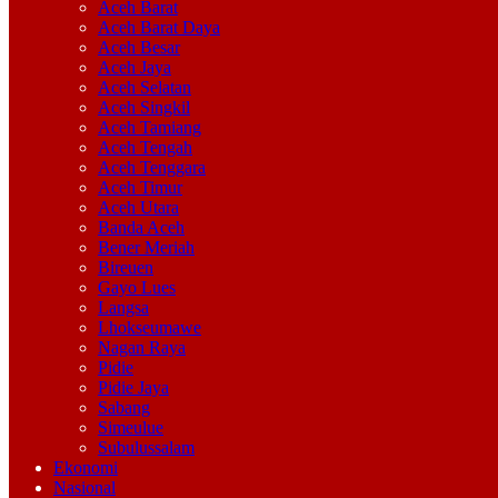
Aceh Barat
Aceh Barat Daya
Aceh Besar
Aceh Jaya
Aceh Selatan
Aceh Singkil
Aceh Tamiang
Aceh Tengah
Aceh Tenggara
Aceh Timur
Aceh Utara
Banda Aceh
Bener Meriah
Bireuen
Gayo Lues
Langsa
Lhokseumawe
Nagan Raya
Pidie
Pidie Jaya
Sabang
Simeulue
Subulussalam
Ekonomi
Nasional