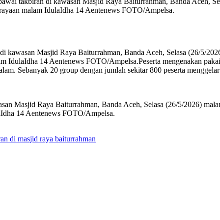
 pawai takbiran di kawasan Masjid Raya Baiturrahman, Banda Aceh, S
 perayaan malam IdulaIdha 14 Aentenews FOTO/Ampelsa.
an di kawasan Masjid Raya Baiturrahman, Banda Aceh, Selasa (26/5/20
am IdulaIdha 14 Aentenews FOTO/Ampelsa.Peserta mengenakan pakaian
alam. Sebanyak 20 group dengan jumlah sekitar 800 peserta menggela
asan Masjid Raya Baiturrahman, Banda Aceh, Selasa (26/5/2026) mala
laIdha 14 Aentenews FOTO/Ampelsa.
ran di masjid raya baiturrahman