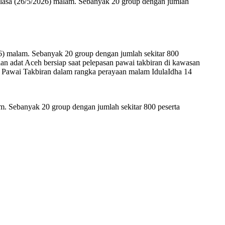
elasa (26/5/2026) malam. Sebanyak 20 group dengan jumlah
26) malam. Sebanyak 20 group dengan jumlah sekitar 800
 adat Aceh bersiap saat pelepasan pawai takbiran di kawasan
r Pawai Takbiran dalam rangka perayaan malam IdulaIdha 14
m. Sebanyak 20 group dengan jumlah sekitar 800 peserta