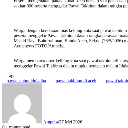
Peserta mengenakan pakaian adat Aceh bersiap saat pelepasan
sekitar 800 peserta menggelar Pawai Takbiran dalam rangka
Warga dengan kendaraan hias keliling kota saat pawai takbir
peserta menggelar Pawai Takbiran dalam rangka perayaan mal
Masjid Raya Baiturrahman, Banda Aceh, Selasa (26/5/2026) m
Aentenews FOTO/Ampelsa.
Warga membawa obor keliling kota saat pawai takbiran di kaw
menggelar Pawai Takbiran dalam rangka perayaan malam Idu
Tags
pawai smbut iduladha
pawai takbiran di aceh
pawai takbi
Ampelsa
27 Mei 2026
0
1 minute read