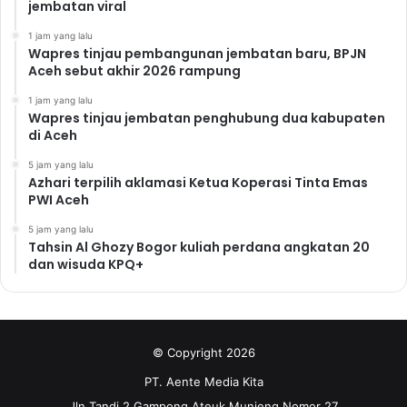
jembatan viral
1 jam yang lalu
Wapres tinjau pembangunan jembatan baru, BPJN
Aceh sebut akhir 2026 rampung
1 jam yang lalu
Wapres tinjau jembatan penghubung dua kabupaten
di Aceh
5 jam yang lalu
Azhari terpilih aklamasi Ketua Koperasi Tinta Emas
PWI Aceh
5 jam yang lalu
Tahsin Al Ghozy Bogor kuliah perdana angkatan 20
dan wisuda KPQ+
© Copyright 2026
PT. Aente Media Kita
Jln Tandi 2 Gampong Ateuk Munjeng Nomor 27