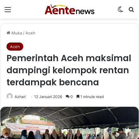
Menu
Switch
Ca
Muka
/
Aceh
Aceh
Pemerintah Aceh maksimal
dampingi kelompok rentan
terdampak bencana
Azhari
12 Januari 2026
0
1 minute read