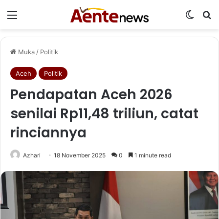
Menu
Switch
Ca
Muka
/
Politik
Aceh
Politik
Pendapatan Aceh 2026
senilai Rp11,48 triliun, catat
rinciannya
Azhari
18 November 2025
0
1 minute read