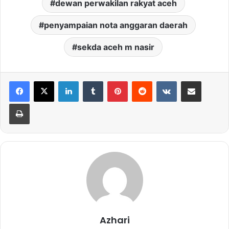
dewan perwakilan rakyat aceh
penyampaian nota anggaran daerah
sekda aceh m nasir
LinkedIn
Tumblr
Pinterest
Reddit
VKontakte
Share via Email
Print
Azhari