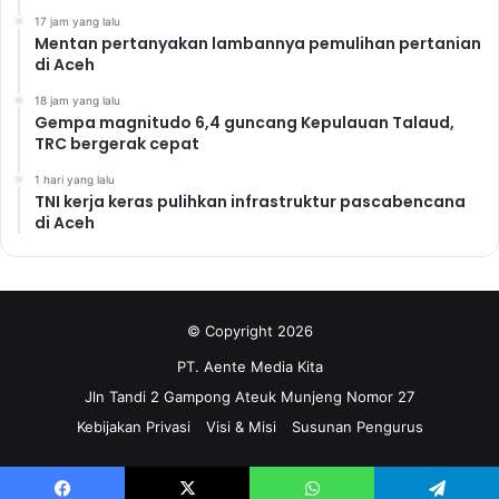
17 jam yang lalu
Mentan pertanyakan lambannya pemulihan pertanian
di Aceh
18 jam yang lalu
Gempa magnitudo 6,4 guncang Kepulauan Talaud,
TRC bergerak cepat
1 hari yang lalu
TNI kerja keras pulihkan infrastruktur pascabencana
di Aceh
© Copyright 2026
PT. Aente Media Kita
Jln Tandi 2 Gampong Ateuk Munjeng Nomor 27
Kebijakan Privasi
Visi & Misi
Susunan Pengurus