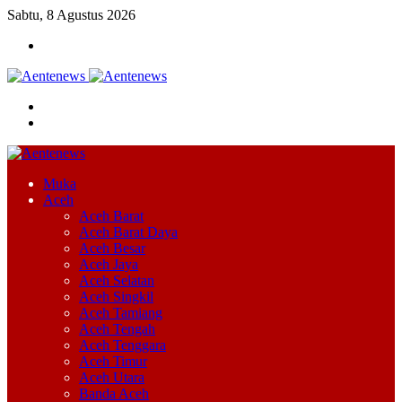
Sabtu, 8 Agustus 2026
Menu
Cari
Switch
skin
Muka
Aceh
Aceh Barat
Aceh Barat Daya
Aceh Besar
Aceh Jaya
Aceh Selatan
Aceh Singkil
Aceh Tamiang
Aceh Tengah
Aceh Tenggara
Aceh Timur
Aceh Utara
Banda Aceh