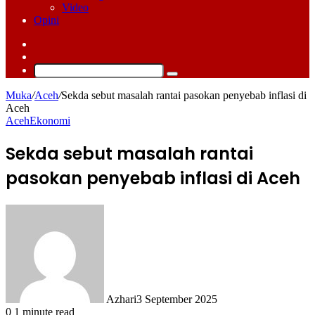
Video
Opini
Log
In
Switch
skin
Cari
Muka
/
Aceh
/
Sekda sebut masalah rantai pasokan penyebab inflasi di
Aceh
Aceh
Ekonomi
Sekda sebut masalah rantai
pasokan penyebab inflasi di Aceh
Azhari
3 September 2025
0
1 minute read