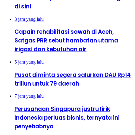
di sini
3 jam yang lalu
Capain rehabilitasi sawah di Aceh,
Satgas PRR sebut hambatan utama
irigasi dan kebutuhan air
5 jam yang lalu
Pusat diminta segera salurkan DAU Rp14
triliun untuk 79 daerah
7 jam yang lalu
Perusahaan Singapura justru lirik
Indonesia perluas bisnis, ternyata ini
penyebabnya