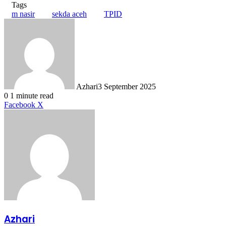
Tags
m nasir
sekda aceh
TPID
Azhari
3 September 2025
0
1 minute read
LinkedIn
Tumblr
Pinterest
Reddit
VKontakte
Share
Print
Facebook
X
via
Email
Azhari