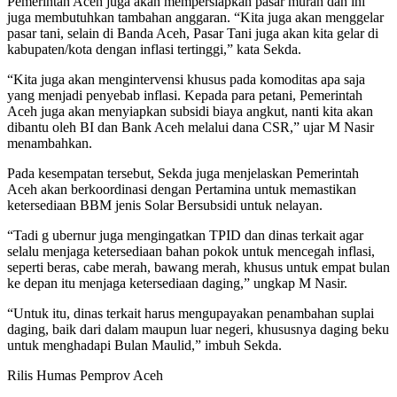
Pemerintah Aceh juga akan mempersiapkan pasar murah dan ini
juga membutuhkan tambahan anggaran. “Kita juga akan menggelar
pasar tani, selain di Banda Aceh, Pasar Tani juga akan kita gelar di
kabupaten/kota dengan inflasi tertinggi,” kata Sekda.
“Kita juga akan mengintervensi khusus pada komoditas apa saja
yang menjadi penyebab inflasi. Kepada para petani, Pemerintah
Aceh juga akan menyiapkan subsidi biaya angkut, nanti kita akan
dibantu oleh BI dan Bank Aceh melalui dana CSR,” ujar M Nasir
menambahkan.
Pada kesempatan tersebut, Sekda juga menjelaskan Pemerintah
Aceh akan berkoordinasi dengan Pertamina untuk memastikan
ketersediaan BBM jenis Solar Bersubsidi untuk nelayan.
“Tadi g ubernur juga mengingatkan TPID dan dinas terkait agar
selalu menjaga ketersediaan bahan pokok untuk mencegah inflasi,
seperti beras, cabe merah, bawang merah, khusus untuk empat bulan
ke depan itu menjaga ketersediaan daging,” ungkap M Nasir.
“Untuk itu, dinas terkait harus mengupayakan penambahan suplai
daging, baik dari dalam maupun luar negeri, khususnya daging beku
untuk menghadapi Bulan Maulid,” imbuh Sekda.
Rilis Humas Pemprov Aceh