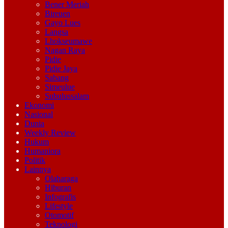
Bener Meriah
Bireuen
Gayo Lues
Langsa
Lhokseumawe
Nagan Raya
Pidie
Pidie Jaya
Sabang
Simeulue
Subulussalam
Ekonomi
Nasional
Dunia
Weekly Review
Hukum
Humaniora
Politik
Lainnya
Olaharaga
Hiburan
Infografis
Lifestyle
Otomotif
Teknologi