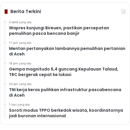
Berita Terkini
5 detik yang lalu
Wapres kunjungi Bireuen, pastikan percepatan
pemulihan pasca bencana banjir
17 jam yang lalu
Mentan pertanyakan lambannya pemulihan pertanian
di Aceh
18 jam yang lalu
Gempa magnitudo 6,4 guncang Kepulauan Talaud,
TRC bergerak cepat ke lokasi
23 jam yang lalu
TNI kerja keras pulihkan infrastruktur pascabencana
di Aceh
1 hari yang lalu
Soroti modus TPPO berkedok wisata, koordinatornya
jadi buronan internasional