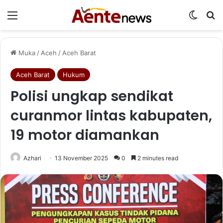
Menu
Switch
Ca
Muka
/
Aceh
/
Aceh Barat
Aceh Barat
Hukum
Polisi ungkap sendikat
curanmor lintas kabupaten,
19 motor diamankan
Azhari
13 November 2025
0
2 minutes read