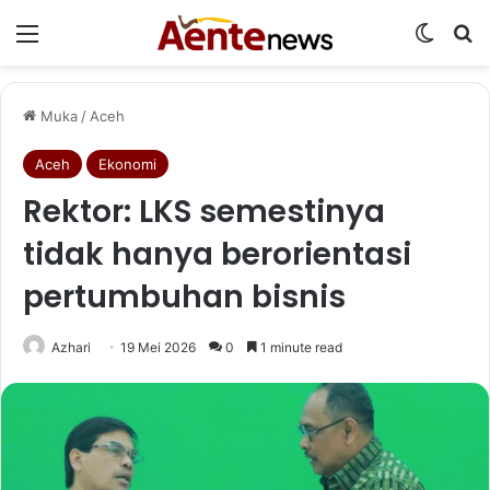
Menu
Switch
Ca
Muka
/
Aceh
Aceh
Ekonomi
Rektor: LKS semestinya
tidak hanya berorientasi
pertumbuhan bisnis
Azhari
19 Mei 2026
0
1 minute read