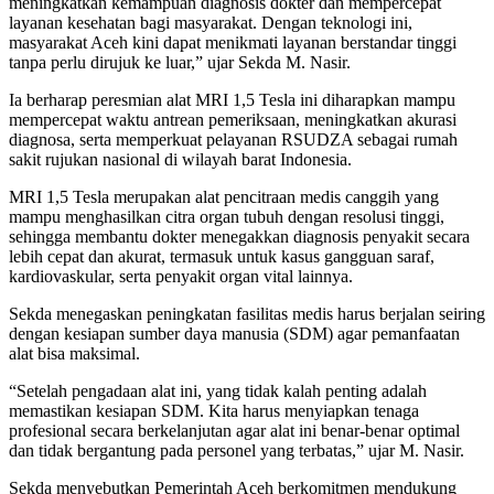
meningkatkan kemampuan diagnosis dokter dan mempercepat
layanan kesehatan bagi masyarakat. Dengan teknologi ini,
masyarakat Aceh kini dapat menikmati layanan berstandar tinggi
tanpa perlu dirujuk ke luar,” ujar Sekda M. Nasir.
Ia berharap peresmian alat MRI 1,5 Tesla ini diharapkan mampu
mempercepat waktu antrean pemeriksaan, meningkatkan akurasi
diagnosa, serta memperkuat pelayanan RSUDZA sebagai rumah
sakit rujukan nasional di wilayah barat Indonesia.
MRI 1,5 Tesla merupakan alat pencitraan medis canggih yang
mampu menghasilkan citra organ tubuh dengan resolusi tinggi,
sehingga membantu dokter menegakkan diagnosis penyakit secara
lebih cepat dan akurat, termasuk untuk kasus gangguan saraf,
kardiovaskular, serta penyakit organ vital lainnya.
Sekda menegaskan peningkatan fasilitas medis harus berjalan seiring
dengan kesiapan sumber daya manusia (SDM) agar pemanfaatan
alat bisa maksimal.
“Setelah pengadaan alat ini, yang tidak kalah penting adalah
memastikan kesiapan SDM. Kita harus menyiapkan tenaga
profesional secara berkelanjutan agar alat ini benar-benar optimal
dan tidak bergantung pada personel yang terbatas,” ujar M. Nasir.
Sekda menyebutkan Pemerintah Aceh berkomitmen mendukung