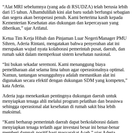
“Alat MRI sebelumnya (yang ada di RSUDZA) telah berusia lebih
dari 15 tahun. Alhamdulillah kini alat baru sudah berfungsi sebagian
dan segera akan beroperasi penuh. Kami berterima kasih kepada
Kementerian Kesehatan atas dukungan dan kepercayaan yang
diberikan,” ujar Arifatul.
Ketua Tim Kerja Hibah dan Pinjaman Luar Negeri/Manager PMU
Sihren, Aderia Rintani, mengatakan bahwa penyerahan alat ini
merupakan wujud nyata kolaborasi pemerintah pusat, daerah, dan
rumah sakit dalam memperkuat sistem kesehatan nasional.
“Ini bukan sekadar seremoni. Kami menanggung biaya
pemeliharaan alat selama lima tahun agar operasionalnya optimal.
Namun, tantangan sesungguhnya adalah memastikan alat ini
digunakan secara efektif dengan dukungan SDM yang kompeten,”
kata Aderia.
Aderia juga menekankan pentingnya dukungan daerah untuk
menyiapkan tenaga ahli melalui program pelatihan dan beasiswa
sehingga operasional alat kesehatan di rumah sakit bisa lebih
maksimal.
“Kami berharap pemerintah daerah dapat berkolaborasi dalam
menyiapkan tenaga terlatih agar investasi besar ini benar-benar
memberi dampak positif bagi masyarakat Aceh,” ujar Aderia