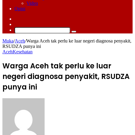
Video
Opini
Log
In
Switch
skin
Cari
Muka
/
Aceh
/
Warga Aceh tak perlu ke luar negeri diagnosa penyakit,
RSUDZA punya ini
Aceh
Kesehatan
Warga Aceh tak perlu ke luar
negeri diagnosa penyakit, RSUDZA
punya ini