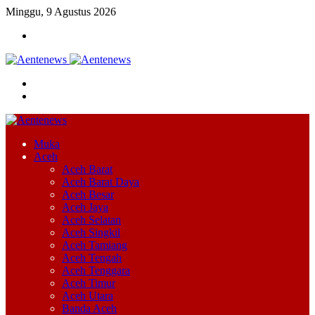
Minggu, 9 Agustus 2026
Menu
Cari
Switch
skin
Muka
Aceh
Aceh Barat
Aceh Barat Daya
Aceh Besar
Aceh Jaya
Aceh Selatan
Aceh Singkil
Aceh Tamiang
Aceh Tengah
Aceh Tenggara
Aceh Timur
Aceh Utara
Banda Aceh