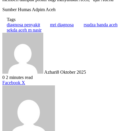
Sumber Humas Adpim Aceh
Tags
diagnosa penyakit
mri diagnosa
rsudza banda aceh
sekda aceh m nasir
Azhari
8 Oktober 2025
0
2 minutes read
LinkedIn
Tumblr
Pinterest
Reddit
VKontakte
Share
Print
Facebook
X
via
Email