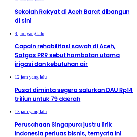
Sekolah Rakyat di Aceh Barat dibangun
di sini
9 jam yang lalu
Capain rehabilitasi sawah di Aceh,
Satgas PRR sebut hambatan utama
irigasi dan kebutuhan air
12 jam yang lalu
Pusat diminta segera salurkan DAU Rp14
triliun untuk 79 daerah
13 jam yang lalu
Perusahaan Singapura justru lirik
Indonesia perluas bisnis, ternyata ini