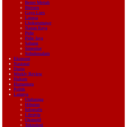
Bener Meriah
Bireuen
Gayo Lues
Langsa
Lhokseumawe
Nagan Raya
Pidie
Pidie Jaya
Sabang
Simeulue
Subulussalam
Ekonomi
Nasional
Dunia
Weekly Review
Hukum
Humaniora
Politik
Lainnya
Olaharaga
Hiburan
Infografis
Lifestyle
Otomotif
Teknologi