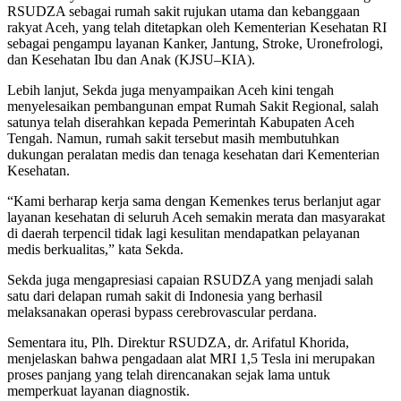
RSUDZA sebagai rumah sakit rujukan utama dan kebanggaan
rakyat Aceh, yang telah ditetapkan oleh Kementerian Kesehatan RI
sebagai pengampu layanan Kanker, Jantung, Stroke, Uronefrologi,
dan Kesehatan Ibu dan Anak (KJSU–KIA).
Lebih lanjut, Sekda juga menyampaikan Aceh kini tengah
menyelesaikan pembangunan empat Rumah Sakit Regional, salah
satunya telah diserahkan kepada Pemerintah Kabupaten Aceh
Tengah. Namun, rumah sakit tersebut masih membutuhkan
dukungan peralatan medis dan tenaga kesehatan dari Kementerian
Kesehatan.
“Kami berharap kerja sama dengan Kemenkes terus berlanjut agar
layanan kesehatan di seluruh Aceh semakin merata dan masyarakat
di daerah terpencil tidak lagi kesulitan mendapatkan pelayanan
medis berkualitas,” kata Sekda.
Sekda juga mengapresiasi capaian RSUDZA yang menjadi salah
satu dari delapan rumah sakit di Indonesia yang berhasil
melaksanakan operasi bypass cerebrovascular perdana.
Sementara itu, Plh. Direktur RSUDZA, dr. Arifatul Khorida,
menjelaskan bahwa pengadaan alat MRI 1,5 Tesla ini merupakan
proses panjang yang telah direncanakan sejak lama untuk
memperkuat layanan diagnostik.