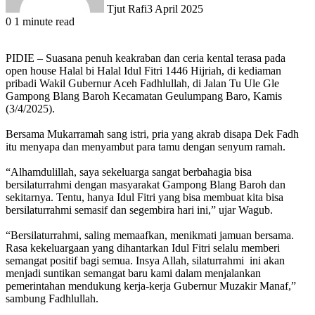
Tjut Rafi
3 April 2025
0
1 minute read
PIDIE – Suasana penuh keakraban dan ceria kental terasa pada
open house Halal bi Halal Idul Fitri 1446 Hijriah, di kediaman
pribadi Wakil Gubernur Aceh Fadhlullah, di Jalan Tu Ule Gle
Gampong Blang Baroh Kecamatan Geulumpang Baro, Kamis
(3/4/2025).
Bersama Mukarramah sang istri, pria yang akrab disapa Dek Fadh
itu menyapa dan menyambut para tamu dengan senyum ramah.
“Alhamdulillah, saya sekeluarga sangat berbahagia bisa
bersilaturrahmi dengan masyarakat Gampong Blang Baroh dan
sekitarnya. Tentu, hanya Idul Fitri yang bisa membuat kita bisa
bersilaturrahmi semasif dan segembira hari ini,” ujar Wagub.
“Bersilaturrahmi, saling memaafkan, menikmati jamuan bersama.
Rasa kekeluargaan yang dihantarkan Idul Fitri selalu memberi
semangat positif bagi semua. Insya Allah, silaturrahmi ini akan
menjadi suntikan semangat baru kami dalam menjalankan
pemerintahan mendukung kerja-kerja Gubernur Muzakir Manaf,”
sambung Fadhlullah.