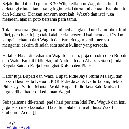
Sejak dimulai pada pukul 8.30 Wib, kediaman Wagub tak henti
didatangi ribuan tamu yang ingin betsilaturrahmi dengan Fadhlullah
dan keluarga. Dengan senyum merekah, Wagub dan istri juga
meladeni ajakan poto bersama para tamu.
Tak hanya orangtua yang hari ini berbahagia dalam silaturrahmi Idul
Fitri, para bocah juga tak kalah ceria berseri. Usai mendapat “salam
tempel” lebaran dari Wagub dan istri, dengan tertib mereka
mengantri eskrim di salah satu sudut kuliner yang tersedia.
Halal bi Halal di kediaman Wagub hari ini, juga dihadiri oleh Bupati
dan Wakil Bupati Pidie Sarjani Abdullah dan Aljaizi serta sejumlah
Kepala Satuan Kerja Perangkat Kabupaten Pidie.
Hadir juga Bupati dan Wakil Bupati Pidie Jaya Sibral Malasyi dan
Hasan Basri serta Ketua DPRK Pidie Jaya A Kadir Jailani, Sekda
Pidie Jaya Saiful. Mantan Wakil Bupati Pidie Jaya Said Mulyadi
juga terlihat hadir di kediaman Wagub.
Sebagaimana diketahui, pada hari pertama Idul Ftri, Wagub dan istri
juga telah melaksanakan Halal bi Halal di rumah dinas Wakil
Gubernur Aceh. []
Tags
Wagub Aceh