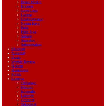
Bener Meriah
Bireuen
Gayo Lues
Langsa
Lhokseumawe
Nagan Raya
Pidie
Pidie Jaya
Sabang
Simeulue
Subulussalam
Ekonomi
Nasional
Dunia
Weekly Review
Hukum
Humaniora
Politik
Lainnya
Olaharaga
Hiburan
Infografis
Lifestyle
Otomotif
Teknologi