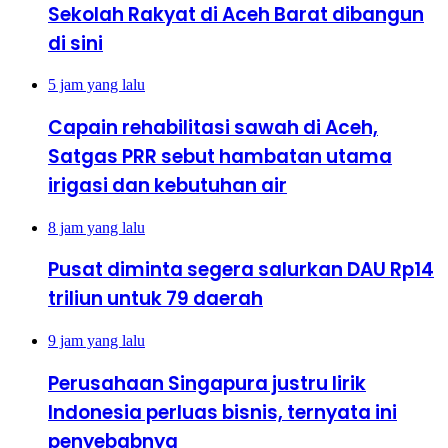
Sekolah Rakyat di Aceh Barat dibangun
di sini
5 jam yang lalu
Capain rehabilitasi sawah di Aceh,
Satgas PRR sebut hambatan utama
irigasi dan kebutuhan air
8 jam yang lalu
Pusat diminta segera salurkan DAU Rp14
triliun untuk 79 daerah
9 jam yang lalu
Perusahaan Singapura justru lirik
Indonesia perluas bisnis, ternyata ini
penyebabnya