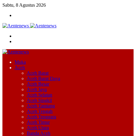
Sabtu, 8 Agustus 2026
Menu
Cari
Switch
skin
Muka
Aceh
Aceh Barat
Aceh Barat Daya
Aceh Besar
Aceh Jaya
Aceh Selatan
Aceh Singkil
Aceh Tamiang
Aceh Tengah
Aceh Tenggara
Aceh Timur
Aceh Utara
Banda Aceh