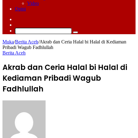
Video
Opini
Log
In
Switch
skin
Cari
Muka
/
Berita Aceh
/
Akrab dan Ceria Halal bi Halal di Kediaman
Pribadi Wagub Fadhlullah
Berita Aceh
Akrab dan Ceria Halal bi Halal di
Kediaman Pribadi Wagub
Fadhlullah