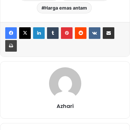
Harga emas antam
LinkedIn
Tumblr
Pinterest
Reddit
VKontakte
Share via Email
Print
Azhari