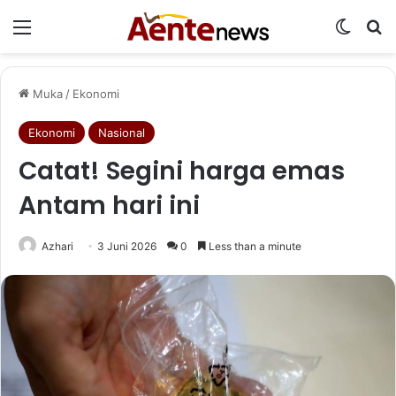
Menu
Switch
Ca
Muka
/
Ekonomi
Ekonomi
Nasional
Catat! Segini harga emas
Antam hari ini
Azhari
3 Juni 2026
0
Less than a minute