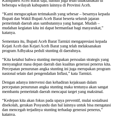
Kabupaten Aceh Barat saja, namun juga telah dilaksanakan di
beberapa wilayah kabupaten lainnya di Provinsi Aceh.
“Kami mengucapkan terimakasih yang sebesar – besarnya kepada
Bupati dan Wakil Bupati Aceh Barat beserta seluruh jajaran
pemerintah daerah atas sambutannya yang hangat. Mudah –
mudahan kegiatan kita ini dapat bermanfaat bagi masyarakat,”
katanya.
Sementara itu, Bupati Aceh Barat Tarmizi mengapresiasi kepada
Kejati Aceh dan Kejari Aceh Barat yang telah melaksanakan
program Adhyaksa peduli stunting di daerahnya.
“Kita ketahui bahwa stunting merupakan persoalan strategis yang
menyangkut masa depan daerah dan kualitas generasi penerus kita.
Percepatan penurunan angka stunting ini juga merupakan program
nasional selain dari pengendalian Inflasi,” kata Tarmizi.
Dengan adanya intervensi dan kehadiran kejaksaan dalam
percepatan penurunan angka stunting maka tentunya akan sangat
membantu pemerintah daerah mencapai target yang maksimal.
“Kedepan kita akan fokus pada upaya preventif, mulai sosialisasi
disekolah, gerakan Posyandu dan hal lainnya untuk bisa mengatasi
dan mencegah terjadinya stunting terhadap generasi penerus,”
katanya.