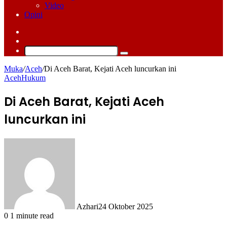
Video
Opini
Log
In
Switch
skin
Cari
Muka
/
Aceh
/
Di Aceh Barat, Kejati Aceh luncurkan ini
Aceh
Hukum
Di Aceh Barat, Kejati Aceh
luncurkan ini
Azhari
24 Oktober 2025
0
1 minute read