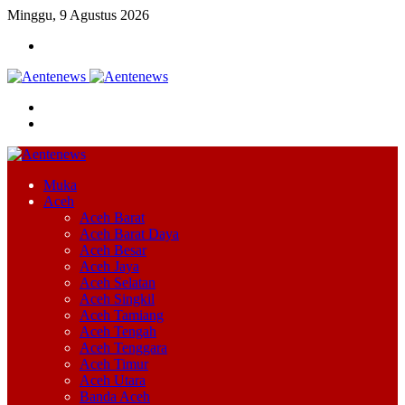
Minggu, 9 Agustus 2026
Menu
Cari
Switch
skin
Muka
Aceh
Aceh Barat
Aceh Barat Daya
Aceh Besar
Aceh Jaya
Aceh Selatan
Aceh Singkil
Aceh Tamiang
Aceh Tengah
Aceh Tenggara
Aceh Timur
Aceh Utara
Banda Aceh