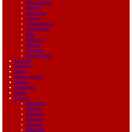
Bener Meriah
Bireuen
Gayo Lues
Langsa
Lhokseumawe
Nagan Raya
Pidie
Pidie Jaya
Sabang
Simeulue
Subulussalam
Ekonomi
Nasional
Dunia
Weekly Review
Hukum
Humaniora
Politik
Lainnya
Olaharaga
Hiburan
Infografis
Lifestyle
Otomotif
Teknologi