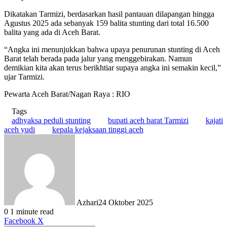
Dikatakan Tarmizi, berdasarkan hasil pantauan dilapangan hingga
Agustus 2025 ada sebanyak 159 balita stunting dari total 16.500
balita yang ada di Aceh Barat.
“Angka ini menunjukkan bahwa upaya penurunan stunting di Aceh
Barat telah berada pada jalur yang menggebirakan. Namun
demikian kita akan terus berikhtiar supaya angka ini semakin kecil,”
ujar Tarmizi.
Pewarta Aceh Barat/Nagan Raya : RIO
Tags
adhyaksa peduli stunting
bupati aceh barat Tarmizi
kajati
aceh yudi
kepala kejaksaan tinggi aceh
Azhari
24 Oktober 2025
0
1 minute read
LinkedIn
Tumblr
Pinterest
Reddit
VKontakte
Share
Print
Facebook
X