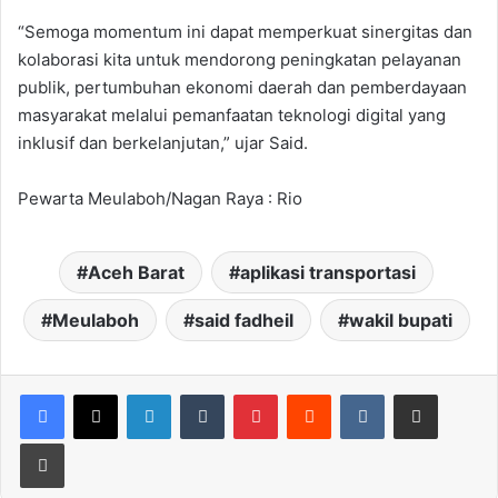
“Semoga momentum ini dapat memperkuat sinergitas dan
kolaborasi kita untuk mendorong peningkatan pelayanan
publik, pertumbuhan ekonomi daerah dan pemberdayaan
masyarakat melalui pemanfaatan teknologi digital yang
inklusif dan berkelanjutan,” ujar Said.
Pewarta Meulaboh/Nagan Raya : Rio
Aceh Barat
aplikasi transportasi
Meulaboh
said fadheil
wakil bupati
LinkedIn
Tumblr
Pinterest
Reddit
VKontakte
Share via Email
Print