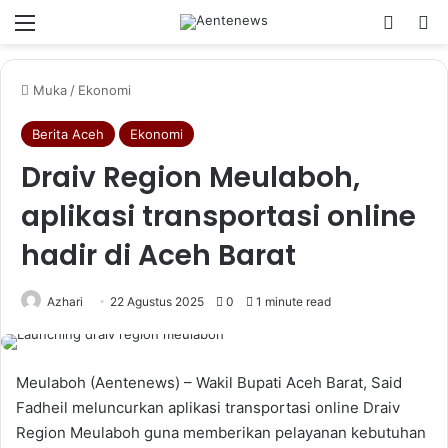
Menu
Switch
Ca
Muka
/
Ekonomi
Berita Aceh
Ekonomi
Draiv Region Meulaboh,
aplikasi transportasi online
hadir di Aceh Barat
Azhari
22 Agustus 2025
0
1 minute read
Meulaboh (Aentenews) – Wakil Bupati Aceh Barat, Said
Fadheil meluncurkan aplikasi transportasi online Draiv
Region Meulaboh guna memberikan pelayanan kebutuhan