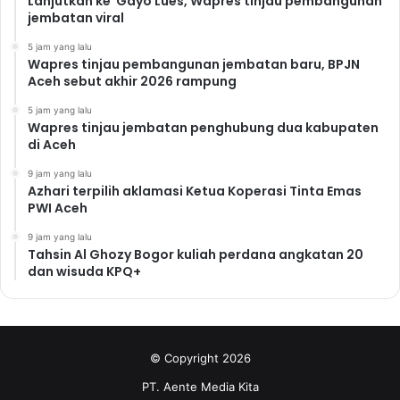
Lanjutkan ke Gayo Lues, Wapres tinjau pembangunan
jembatan viral
5 jam yang lalu
Wapres tinjau pembangunan jembatan baru, BPJN
Aceh sebut akhir 2026 rampung
5 jam yang lalu
Wapres tinjau jembatan penghubung dua kabupaten
di Aceh
9 jam yang lalu
Azhari terpilih aklamasi Ketua Koperasi Tinta Emas
PWI Aceh
9 jam yang lalu
Tahsin Al Ghozy Bogor kuliah perdana angkatan 20
dan wisuda KPQ+
© Copyright 2026
PT. Aente Media Kita