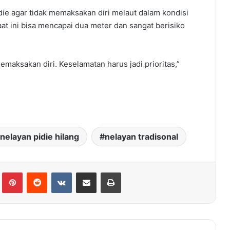
die agar tidak memaksakan diri melaut dalam kondisi
at ini bisa mencapai dua meter dan sangat berisiko
aksakan diri. Keselamatan harus jadi prioritas,”
nelayan pidie hilang
nelayan tradisonal
Tumblr
Pinterest
Reddit
VKontakte
Share via Email
Print