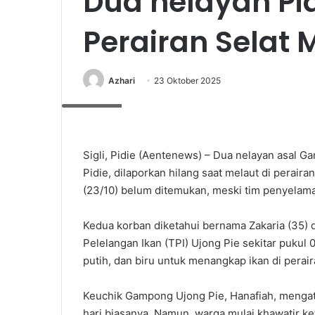
Dua nelayan Pid
Perairan Selat 
Azhari
23 Oktober 2025
FOTO ist
Sigli, Pidie (Aentenews) – Dua nelayan asal 
Pidie, dilaporkan hilang saat melaut di perair
(23/10) belum ditemukan, meski tim penyelam
Kedua korban diketahui bernama Zakaria (35) 
Pelelangan Ikan (TPI) Ujong Pie sekitar puku
putih, dan biru untuk menangkap ikan di perair
Keuchik Gampong Ujong Pie, Hanafiah, mengata
hari biasanya. Namun, warga mulai khawatir ket