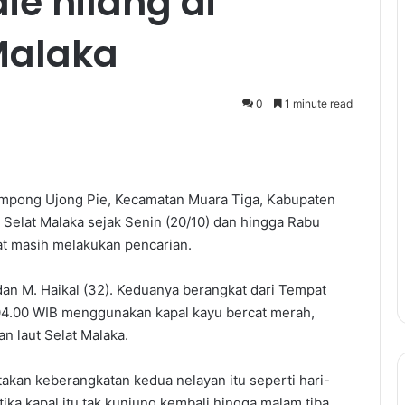
ie hilang di
Malaka
0
1 minute read
Gampong Ujong Pie, Kecamatan Muara Tiga, Kabupaten
an Selat Malaka sejak Senin (20/10) dan hingga Rabu
at masih melakukan pencarian.
dan M. Haikal (32). Keduanya berangkat dari Tempat
l 04.00 WIB menggunakan kapal kayu bercat merah,
an laut Selat Malaka.
kan keberangkatan kedua nelayan itu seperti hari-
ika kapal itu tak kunjung kembali hingga malam tiba.