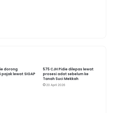
ie dorong
575 CJH Pidie dilepas lewat
si pajak lewat SIGAP
prosesi adat sebelum ke
Tanah Suci Mekkah
20 April 2026