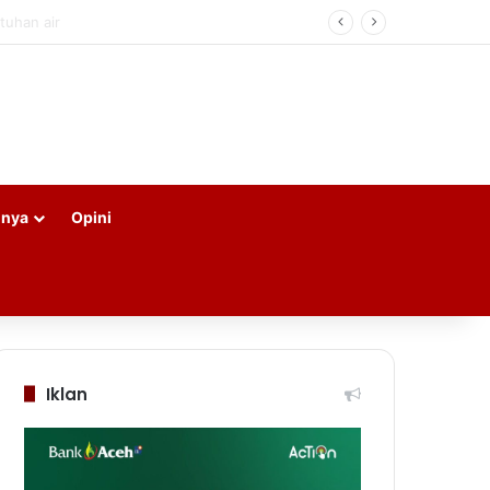
nnya
Opini
Iklan