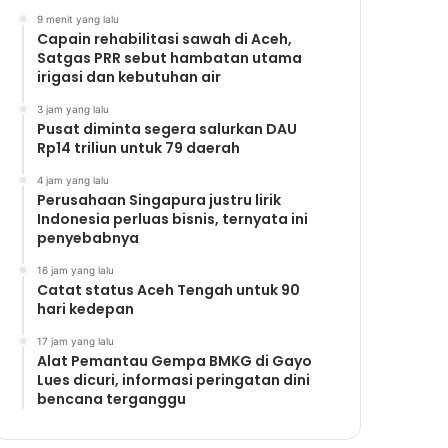
9 menit yang lalu
Capain rehabilitasi sawah di Aceh,
Satgas PRR sebut hambatan utama
irigasi dan kebutuhan air
3 jam yang lalu
Pusat diminta segera salurkan DAU
Rp14 triliun untuk 79 daerah
4 jam yang lalu
Perusahaan Singapura justru lirik
Indonesia perluas bisnis, ternyata ini
penyebabnya
16 jam yang lalu
Catat status Aceh Tengah untuk 90
hari kedepan
17 jam yang lalu
Alat Pemantau Gempa BMKG di Gayo
Lues dicuri, informasi peringatan dini
bencana terganggu