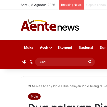
Sabtu, 8 Agustus 2026
Breaking News
Pusat diminta
Muka
Aceh
Ekonomi
Nasional
Dun
Log In
Switch skin
Cari
Muka
/
Aceh
/
Pidie
/
Dua nelayan Pidie hilang di P
Pidie