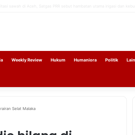
 segera salurkan DAU Rp14 triliun untuk 79 daerah
ia
Weekly Review
Hukum
Humaniora
Politik
Lai
erairan Selat Malaka