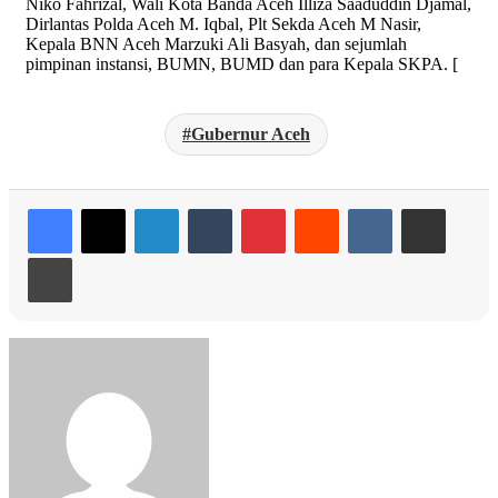
Niko Fahrizal, Wali Kota Banda Aceh Illiza Saaduddin Djamal,
Dirlantas Polda Aceh M. Iqbal, Plt Sekda Aceh M Nasir,
Kepala BNN Aceh Marzuki Ali Basyah, dan sejumlah
pimpinan instansi, BUMN, BUMD dan para Kepala SKPA. [
Gubernur Aceh
LinkedIn
Tumblr
Pinterest
Reddit
VKontakte
Share via Email
Print