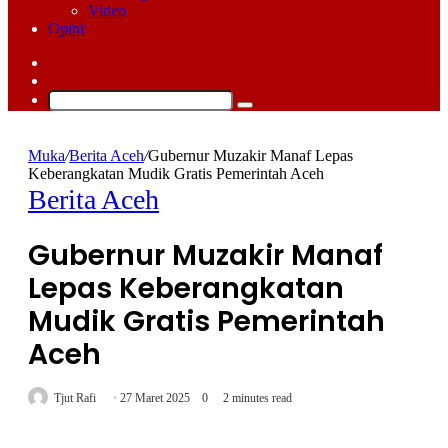
Video
Opini
Log
In
Switch
skin
Cari
Muka
/
Berita Aceh
/
Gubernur Muzakir Manaf Lepas
Keberangkatan Mudik Gratis Pemerintah Aceh
Berita Aceh
Gubernur Muzakir Manaf
Lepas Keberangkatan
Mudik Gratis Pemerintah
Aceh
Tjut Rafi
27 Maret 2025
0
2 minutes read