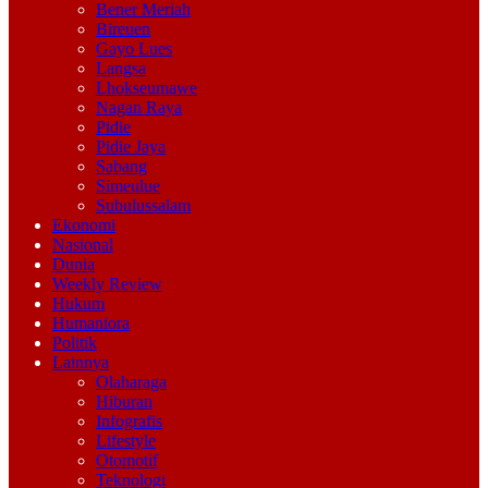
Bener Meriah
Bireuen
Gayo Lues
Langsa
Lhokseumawe
Nagan Raya
Pidie
Pidie Jaya
Sabang
Simeulue
Subulussalam
Ekonomi
Nasional
Dunia
Weekly Review
Hukum
Humaniora
Politik
Lainnya
Olaharaga
Hiburan
Infografis
Lifestyle
Otomotif
Teknologi