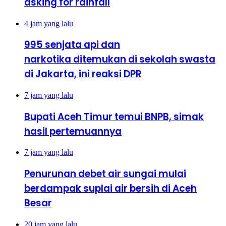
asking for rainfall
4 jam yang lalu
995 senjata api dan
narkotika ditemukan di sekolah swasta
di Jakarta, ini reaksi DPR
7 jam yang lalu
Bupati Aceh Timur temui BNPB, simak
hasil pertemuannya
7 jam yang lalu
Penurunan debet air sungai mulai
berdampak suplai air bersih di Aceh
Besar
20 jam yang lalu