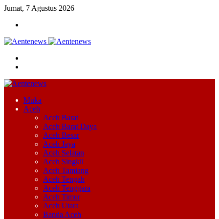
Jumat, 7 Agustus 2026
Menu
Cari
Switch
skin
Muka
Aceh
Aceh Barat
Aceh Barat Daya
Aceh Besar
Aceh Jaya
Aceh Selatan
Aceh Singkil
Aceh Tamiang
Aceh Tengah
Aceh Tenggara
Aceh Timur
Aceh Utara
Banda Aceh