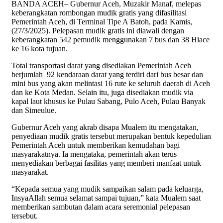
BANDA ACEH– Gubernur Aceh, Muzakir Manaf, melepas
keberangkatan rombongan mudik gratis yang difasilitasi
Pemerintah Aceh, di Terminal Tipe A Batoh, pada Kamis,
(27/3/2025). Pelepasan mudik gratis ini diawali dengan
keberangkatan 542 pemudik menggunakan 7 bus dan 38 Hiace
ke 16 kota tujuan.
Total transportasi darat yang disediakan Pemerintah Aceh
berjumlah 92 kendaraan darat yang terdiri dari bus besar dan
mini bus yang akan melintasi 16 rute ke seluruh daerah di Aceh
dan ke Kota Medan. Selain itu, juga disediakan mudik via
kapal laut khusus ke Pulau Sabang, Pulo Aceh, Pulau Banyak
dan Simeulue.
Gubernur Aceh yang akrab disapa Mualem itu mengatakan,
penyediaan mudik gratis tersebut merupakan bentuk kepedulian
Pemerintah Aceh untuk memberikan kemudahan bagi
masyarakatnya. Ia mengataka, pemerintah akan terus
menyediakan berbagai fasilitas yang memberi manfaat untuk
masyarakat.
“Kepada semua yang mudik sampaikan salam pada keluarga,
InsyaAllah semua selamat sampai tujuan,” kata Mualem saat
memberikan sambutan dalam acara seremonial pelepasan
tersebut.