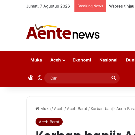
Jumat, 7 Agustus 2026
Breaking News
Wapres tinja
Muka
Aceh
Ekonomi
Nasional
Dun
Log In
Switch skin
Cari
Muka
/
Aceh
/
Aceh Barat
/
Korban banjir Aceh Bara
Aceh Barat