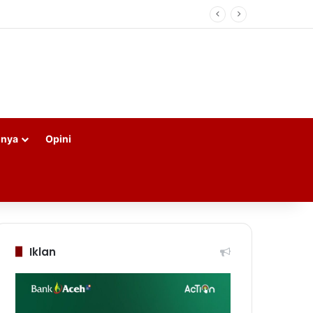
nnya
Opini
Iklan