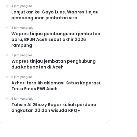
4 jam yang lalu
Lanjutkan ke Gayo Lues, Wapres tinjau
pembangunan jembatan viral
5 jam yang lalu
Wapres tinjau pembangunan jembatan
baru, BPJN Aceh sebut akhir 2026
rampung
5 jam yang lalu
Wapres tinjau jembatan penghubung
dua kabupaten di Aceh
9 jam yang lalu
Azhari terpilih aklamasi Ketua Koperasi
Tinta Emas PWI Aceh
9 jam yang lalu
Tahsin Al Ghozy Bogor kuliah perdana
angkatan 20 dan wisuda KPQ+