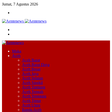
Jumat, 7 Agustus 2026
Menu
Cari
Switch
skin
Muka
Aceh
Aceh Barat
Aceh Barat Daya
Aceh Besar
Aceh Jaya
Aceh Selatan
Aceh Singkil
Aceh Tamiang
Aceh Tengah
Aceh Tenggara
Aceh Timur
Aceh Utara
Banda Aceh