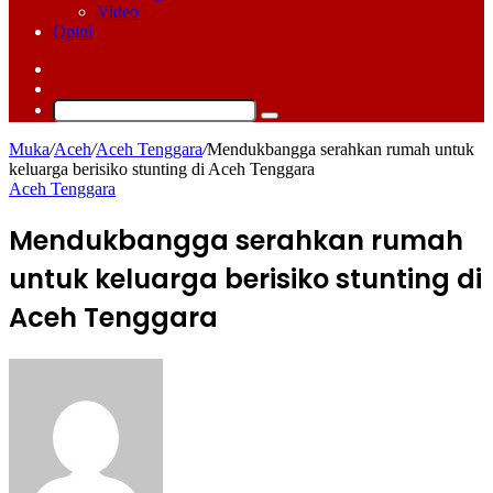
Video
Opini
Log
In
Switch
skin
Cari
Muka
/
Aceh
/
Aceh Tenggara
/
Mendukbangga serahkan rumah untuk
keluarga berisiko stunting di Aceh Tenggara
Aceh Tenggara
Mendukbangga serahkan rumah
untuk keluarga berisiko stunting di
Aceh Tenggara