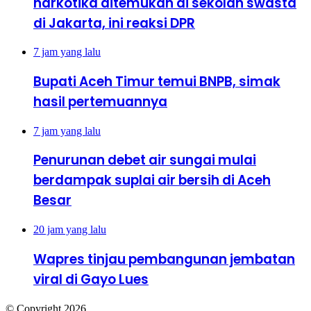
narkotika ditemukan di sekolah swasta
di Jakarta, ini reaksi DPR
7 jam yang lalu
Bupati Aceh Timur temui BNPB, simak
hasil pertemuannya
7 jam yang lalu
Penurunan debet air sungai mulai
berdampak suplai air bersih di Aceh
Besar
20 jam yang lalu
Wapres tinjau pembangunan jembatan
viral di Gayo Lues
© Copyright 2026