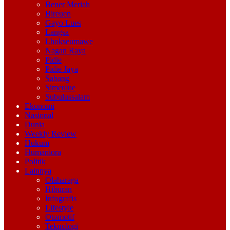
Bener Meriah
Bireuen
Gayo Lues
Langsa
Lhokseumawe
Nagan Raya
Pidie
Pidie Jaya
Sabang
Simeulue
Subulussalam
Ekonomi
Nasional
Dunia
Weekly Review
Hukum
Humaniora
Politik
Lainnya
Olaharaga
Hiburan
Infografis
Lifestyle
Otomotif
Teknologi