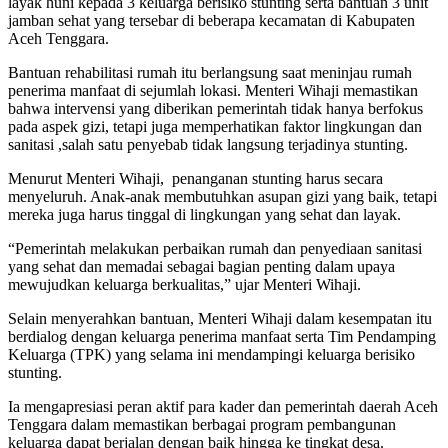
layak huni kepada 3 keluarga berisiko stunting serta bantuan 3 unit
jamban sehat yang tersebar di beberapa kecamatan di Kabupaten
Aceh Tenggara.
Bantuan rehabilitasi rumah itu berlangsung saat meninjau rumah
penerima manfaat di sejumlah lokasi. Menteri Wihaji memastikan
bahwa intervensi yang diberikan pemerintah tidak hanya berfokus
pada aspek gizi, tetapi juga memperhatikan faktor lingkungan dan
sanitasi ,salah satu penyebab tidak langsung terjadinya stunting.
Menurut Menteri Wihaji, penanganan stunting harus secara
menyeluruh. Anak-anak membutuhkan asupan gizi yang baik, tetapi
mereka juga harus tinggal di lingkungan yang sehat dan layak.
“Pemerintah melakukan perbaikan rumah dan penyediaan sanitasi
yang sehat dan memadai sebagai bagian penting dalam upaya
mewujudkan keluarga berkualitas,” ujar Menteri Wihaji.
Selain menyerahkan bantuan, Menteri Wihaji dalam kesempatan itu
berdialog dengan keluarga penerima manfaat serta Tim Pendamping
Keluarga (TPK) yang selama ini mendampingi keluarga berisiko
stunting.
Ia mengapresiasi peran aktif para kader dan pemerintah daerah Aceh
Tenggara dalam memastikan berbagai program pembangunan
keluarga dapat berjalan dengan baik hingga ke tingkat desa.