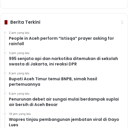
Berita Terkini
2 jam yang lalu
People in Aceh perform “Istisqa” prayer asking for
rainfall
3 jam yang lalu
995 senjata api dan narkotika ditemukan di sekolah
swasta di Jakarta, ini reaksi DPR
6 jam yang lalu
Bupati Aceh Timur temui BNPB, simak hasil
pertemuannya
6 jam yang lalu
Penurunan debet air sungai mulai berdampak suplai
air bersih di Aceh Besar
18 jam yang lalu
Wapres tinjau pembangunan jembatan viral di Gayo
Lues