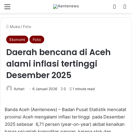
Menu
Switch
Ca
Muka
/
Foto
Ekonomi
Foto
Daerah bencana di Aceh
alami inflasi tertinggi
Desember 2025
Azhari
6 Januari 2026
0
1 minute read
Banda Aceh (Aentenews) – Badan Pusat Statistik mencatat
provinsi Aceh mengalami inflasi tertinggi pada Desember
2025 sebesar 6,71 persen (year-on-year) akibat kenaikan
harga sejumlah komoditas pangan, karena stok dan