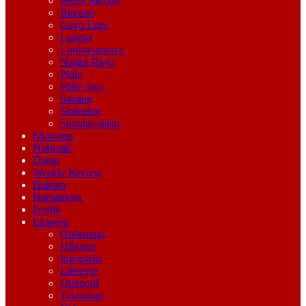
Bener Meriah
Bireuen
Gayo Lues
Langsa
Lhokseumawe
Nagan Raya
Pidie
Pidie Jaya
Sabang
Simeulue
Subulussalam
Ekonomi
Nasional
Dunia
Weekly Review
Hukum
Humaniora
Politik
Lainnya
Olaharaga
Hiburan
Infografis
Lifestyle
Otomotif
Teknologi