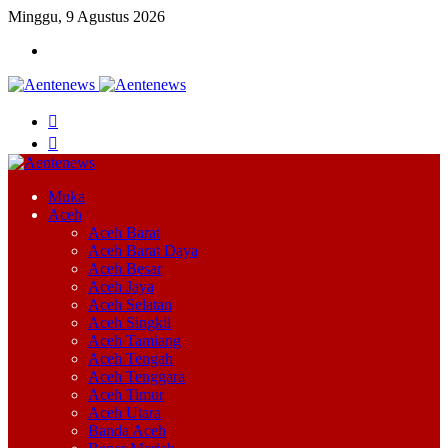
Minggu, 9 Agustus 2026
Menu
Cari
Switch
skin
Muka
Aceh
Aceh Barat
Aceh Barat Daya
Aceh Besar
Aceh Jaya
Aceh Selatan
Aceh Singkil
Aceh Tamiang
Aceh Tengah
Aceh Tenggara
Aceh Timur
Aceh Utara
Banda Aceh