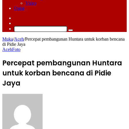
Video
Opini
Log
In
Switch
skin
Cari
Muka
/
Aceh
/
Percepat pembangunan Huntara untuk korban bencana
di Pidie Jaya
Aceh
Foto
Percepat pembangunan Huntara
untuk korban bencana di Pidie
Jaya