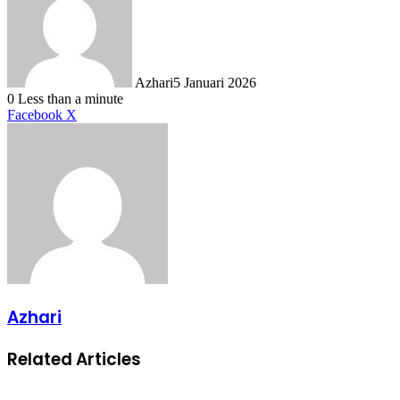
Azhari
5 Januari 2026
0
Less than a minute
LinkedIn
Tumblr
Pinterest
Reddit
VKontakte
Share
Print
Facebook
X
via
Email
Azhari
Related Articles