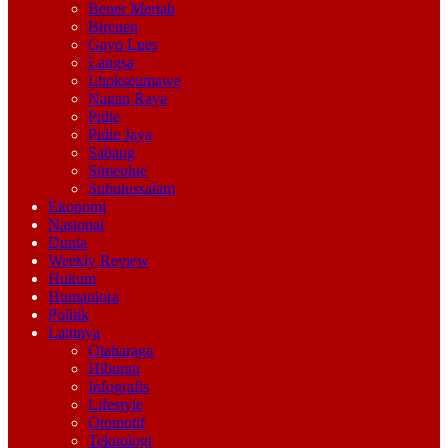
Bener Meriah
Bireuen
Gayo Lues
Langsa
Lhokseumawe
Nagan Raya
Pidie
Pidie Jaya
Sabang
Simeulue
Subulussalam
Ekonomi
Nasional
Dunia
Weekly Review
Hukum
Humaniora
Politik
Lainnya
Olaharaga
Hiburan
Infografis
Lifestyle
Otomotif
Teknologi