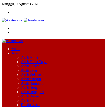
Minggu, 9 Agustus 2026
Menu
Cari
Switch
skin
Muka
Aceh
Aceh Barat
Aceh Barat Daya
Aceh Besar
Aceh Jaya
Aceh Selatan
Aceh Singkil
Aceh Tamiang
Aceh Tengah
Aceh Tenggara
Aceh Timur
Aceh Utara
Banda Aceh