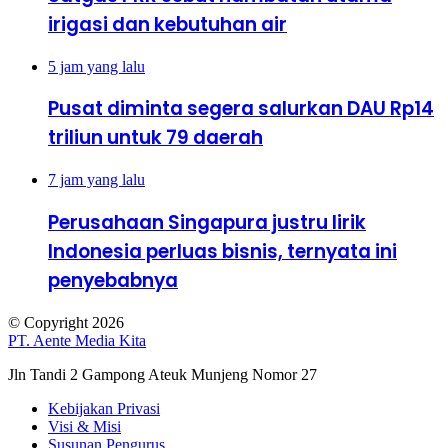
irigasi dan kebutuhan air
5 jam yang lalu
Pusat diminta segera salurkan DAU Rp14
triliun untuk 79 daerah
7 jam yang lalu
Perusahaan Singapura justru lirik
Indonesia perluas bisnis, ternyata ini
penyebabnya
© Copyright 2026
PT. Aente Media Kita
Jln Tandi 2 Gampong Ateuk Munjeng Nomor 27
Kebijakan Privasi
Visi & Misi
Susunan Pengurus