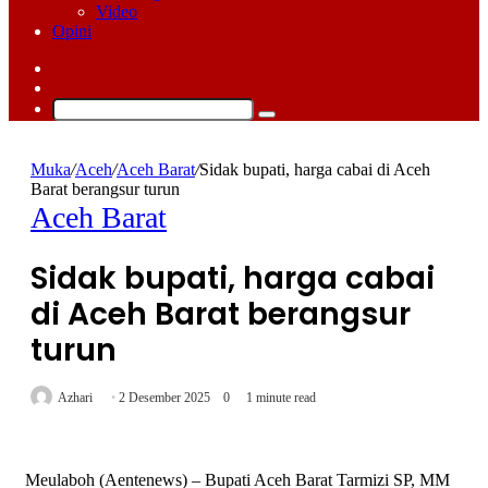
Video
Opini
Log
In
Switch
skin
Cari
Muka
/
Aceh
/
Aceh Barat
/
Sidak bupati, harga cabai di Aceh
Barat berangsur turun
Aceh Barat
Sidak bupati, harga cabai
di Aceh Barat berangsur
turun
Azhari
2 Desember 2025
0
1 minute read
Meulaboh (Aentenews) – Bupati Aceh Barat Tarmizi SP, MM