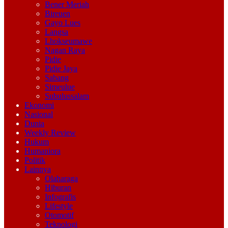
Bener Meriah
Bireuen
Gayo Lues
Langsa
Lhokseumawe
Nagan Raya
Pidie
Pidie Jaya
Sabang
Simeulue
Subulussalam
Ekonomi
Nasional
Dunia
Weekly Review
Hukum
Humaniora
Politik
Lainnya
Olaharaga
Hiburan
Infografis
Lifestyle
Otomotif
Teknologi