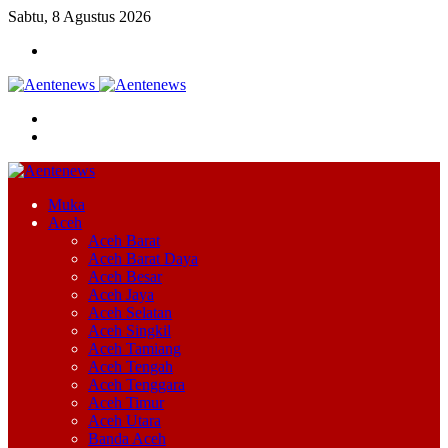
Sabtu, 8 Agustus 2026
Menu
Cari
Switch
skin
Muka
Aceh
Aceh Barat
Aceh Barat Daya
Aceh Besar
Aceh Jaya
Aceh Selatan
Aceh Singkil
Aceh Tamiang
Aceh Tengah
Aceh Tenggara
Aceh Timur
Aceh Utara
Banda Aceh