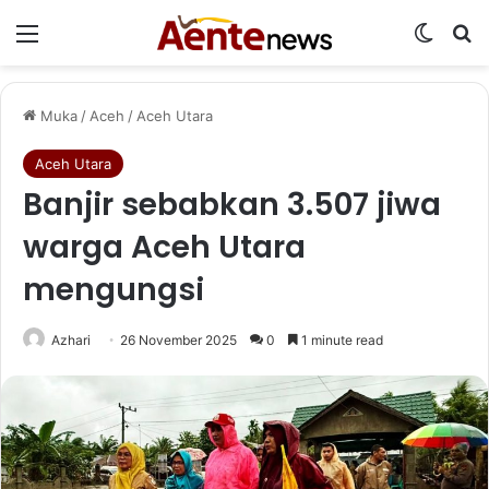
Menu
Switch
Ca
Muka
/
Aceh
/
Aceh Utara
Aceh Utara
Banjir sebabkan 3.507 jiwa
warga Aceh Utara
mengungsi
Azhari
26 November 2025
0
1 minute read