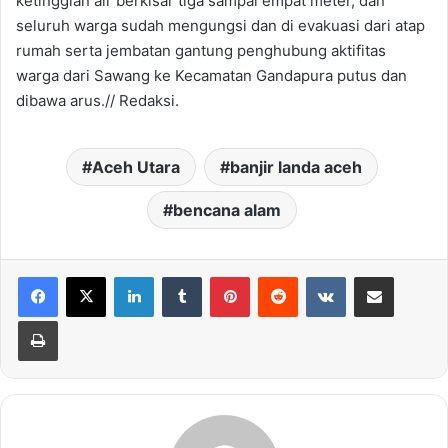
ketinggian air berkisar tiga sampai empat meter, dan
seluruh warga sudah mengungsi dan di evakuasi dari atap
rumah serta jembatan gantung penghubung aktifitas
warga dari Sawang ke Kecamatan Gandapura putus dan
dibawa arus.// Redaksi.
Aceh Utara
banjir landa aceh
bencana alam
LinkedIn
Tumblr
Pinterest
Reddit
VKontakte
Share via Email
Print