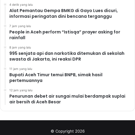
4 detik yang lalu
Alat Pemantau Gempa BMKG di Gayo Lues dicuri,
informasi peringatan dini bencana terganggu
7 jam yang lalu
People in Aceh perform “Istisqa” prayer asking for
rainfall
8 jam yang lalu
995 senjata api dan narkotika ditemukan di sekolah
swasta di Jakarta, ini reaksi DPR
11 jam yang lalu
Bupati Aceh Timur temui BNPB, simak hasil
pertemuannya
12 jam yang lalu
Penurunan debet air sungai mulai berdampak suplai
air bersih di Aceh Besar
© Copyright 2026