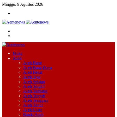
Minggu, 9 Agustus 2026
Menu
Cari
Switch
skin
Muka
Aceh
Aceh Barat
Aceh Barat Daya
Aceh Besar
Aceh Jaya
Aceh Selatan
Aceh Singkil
Aceh Tamiang
Aceh Tengah
Aceh Tenggara
Aceh Timur
Aceh Utara
Banda Aceh