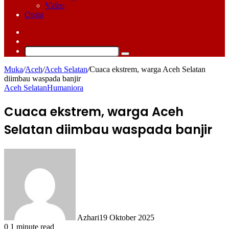
Video
Opini
Log
In
Switch
skin
Cari
Muka
/
Aceh
/
Aceh Selatan
/
Cuaca ekstrem, warga Aceh Selatan
diimbau waspada banjir
Aceh Selatan
Humaniora
Cuaca ekstrem, warga Aceh
Selatan diimbau waspada banjir
Azhari
19 Oktober 2025
0
1 minute read