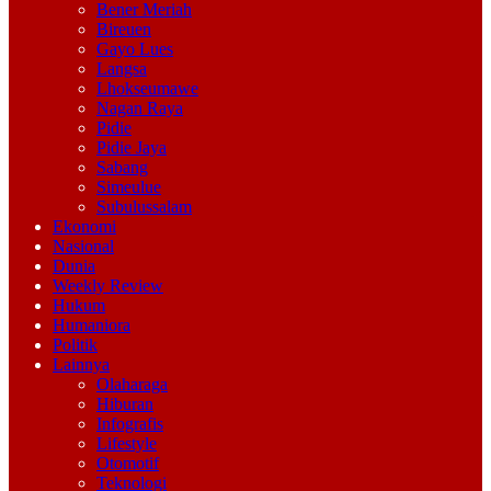
Bener Meriah
Bireuen
Gayo Lues
Langsa
Lhokseumawe
Nagan Raya
Pidie
Pidie Jaya
Sabang
Simeulue
Subulussalam
Ekonomi
Nasional
Dunia
Weekly Review
Hukum
Humaniora
Politik
Lainnya
Olaharaga
Hiburan
Infografis
Lifestyle
Otomotif
Teknologi