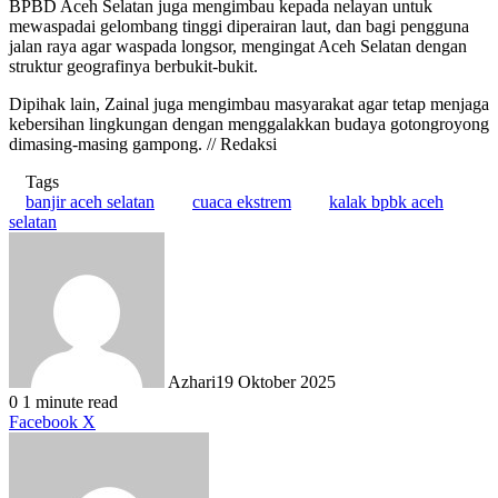
BPBD Aceh Selatan juga mengimbau kepada nelayan untuk
mewaspadai gelombang tinggi diperairan laut, dan bagi pengguna
jalan raya agar waspada longsor, mengingat Aceh Selatan dengan
struktur geografinya berbukit-bukit.
Dipihak lain, Zainal juga mengimbau masyarakat agar tetap menjaga
kebersihan lingkungan dengan menggalakkan budaya gotongroyong
dimasing-masing gampong. // Redaksi
Tags
banjir aceh selatan
cuaca ekstrem
kalak bpbk aceh
selatan
Azhari
19 Oktober 2025
0
1 minute read
LinkedIn
Tumblr
Pinterest
Reddit
VKontakte
Share
Print
Facebook
X
via
Email