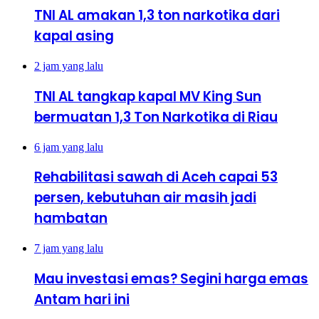
TNI AL amakan 1,3 ton narkotika dari
kapal asing
2 jam yang lalu
TNI AL tangkap kapal MV King Sun
bermuatan 1,3 Ton Narkotika di Riau
6 jam yang lalu
Rehabilitasi sawah di Aceh capai 53
persen, kebutuhan air masih jadi
hambatan
7 jam yang lalu
Mau investasi emas? Segini harga emas
Antam hari ini