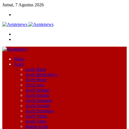
Jumat, 7 Agustus 2026
Menu
Cari
Switch
skin
Muka
Aceh
Aceh Barat
Aceh Barat Daya
Aceh Besar
Aceh Jaya
Aceh Selatan
Aceh Singkil
Aceh Tamiang
Aceh Tengah
Aceh Tenggara
Aceh Timur
Aceh Utara
Banda Aceh