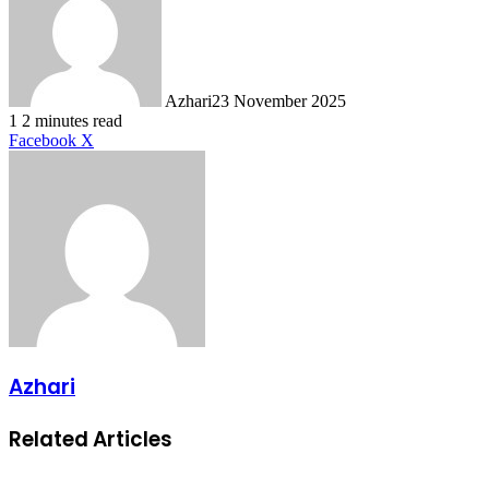
Azhari
23 November 2025
1
2 minutes read
LinkedIn
Tumblr
Pinterest
Reddit
VKontakte
Share
Print
Facebook
X
via
Email
Azhari
Related Articles