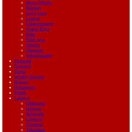
Bener Meriah
Bireuen
Gayo Lues
Langsa
Lhokseumawe
Nagan Raya
Pidie
Pidie Jaya
Sabang
Simeulue
Subulussalam
Ekonomi
Nasional
Dunia
Weekly Review
Hukum
Humaniora
Politik
Lainnya
Olaharaga
Hiburan
Infografis
Lifestyle
Otomotif
Teknologi