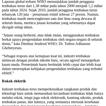
Laporan global terbaru WHO menunjukkan jumlah pengguna
tembakau turun dari 1,38 miliar pada tahun 2000 menjadi 1,2 miliar
pada tahun 2024. Sejak 2010, jumlah pengguna tembakau turun
sebanyak 120 juta – penurunan relatif sebesar 27 persen. Namun,
tembakau masih mencengkeram satu dari lima orang dewasa di
seluruh dunia, memicu jutaan kematian yang sebenarnya dapat
dicegah setiap tahun.
“Jutaan orang berhenti, atau tidak mulai, menggunakan tembakau
berkat upaya pengendalian tembakau oleh negara-negara di seluruh
dunia,” kata Direktur Jenderal WHO, Dr. Tedros Adhanom
Ghebreyesus.
“Sebagai respons atas kemajuan kuat ini, industri tembakau
melawan dengan produk nikotin baru, secara agresif menargetkan
kaum muda. Pemerintah harus bertindak lebih cepat dan lebih kuat
dalam menerapkan kebijakan pengendalian tembakau yang terbukti
efektif.”
Rokok elektrik
Industri tembakau terus memperkenalkan rangkaian produk dan
teknologi baru untuk memasarkan kecanduan tembakau tidak hanya
melalui rokok, tetapi juga rokok elektronik, kantong nikotin, produk
tembakau panas, dan lainnya, yang semuanya merusak kesehatan