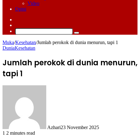
Video
Opini
Log
In
Switch
skin
Cari
Muka
/
Kesehatan
/
Jumlah perokok di dunia menurun, tapi 1
Dunia
Kesehatan
Jumlah perokok di dunia menurun,
tapi 1
Azhari
23 November 2025
1
2 minutes read