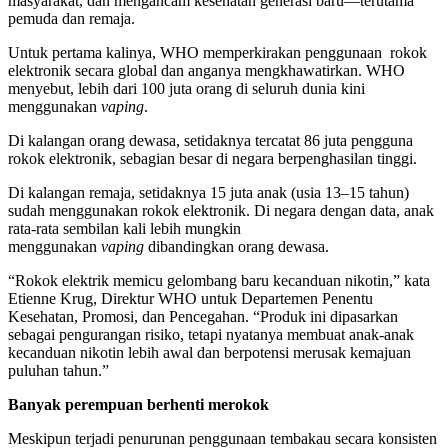
masyarakat, dan mengancam kesehatan generasi baru—terutama
pemuda dan remaja.
Untuk pertama kalinya, WHO memperkirakan penggunaan rokok
elektronik secara global dan anganya mengkhawatirkan. WHO
menyebut, lebih dari 100 juta orang di seluruh dunia kini
menggunakan
vaping
.
Di kalangan orang dewasa, setidaknya tercatat 86 juta pengguna
rokok elektronik, sebagian besar di negara berpenghasilan tinggi.
Di kalangan remaja, setidaknya 15 juta anak (usia 13–15 tahun)
sudah menggunakan rokok elektronik. Di negara dengan data, anak
rata-rata sembilan kali lebih mungkin
menggunakan
vaping
dibandingkan orang dewasa.
“Rokok elektrik memicu gelombang baru kecanduan nikotin,” kata
Etienne Krug, Direktur WHO untuk Departemen Penentu
Kesehatan, Promosi, dan Pencegahan. “Produk ini dipasarkan
sebagai pengurangan risiko, tetapi nyatanya membuat anak-anak
kecanduan nikotin lebih awal dan berpotensi merusak kemajuan
puluhan tahun.”
Banyak perempuan berhenti merokok
Meskipun terjadi penurunan penggunaan tembakau secara konsisten