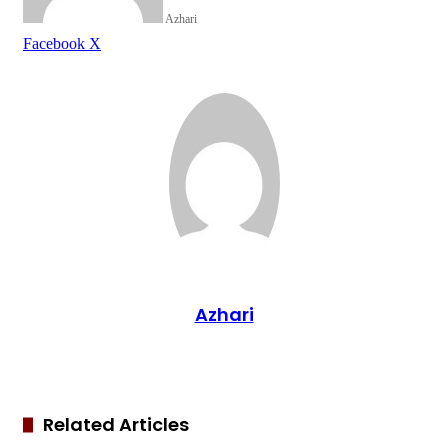
Azhari
LinkedIn
Tumblr
Pinterest
Reddit
VKontakte
Share
Print
Facebook
X
via
Email
Azhari
Related Articles