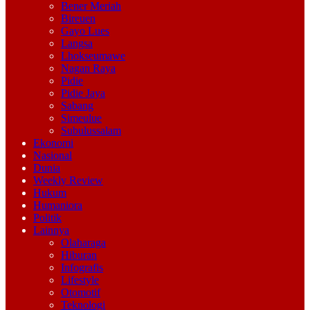
Bener Meriah
Bireuen
Gayo Lues
Langsa
Lhokseumawe
Nagan Raya
Pidie
Pidie Jaya
Sabang
Simeulue
Subulussalam
Ekonomi
Nasional
Dunia
Weekly Review
Hukum
Humaniora
Politik
Lainnya
Olaharaga
Hiburan
Infografis
Lifestyle
Otomotif
Teknologi