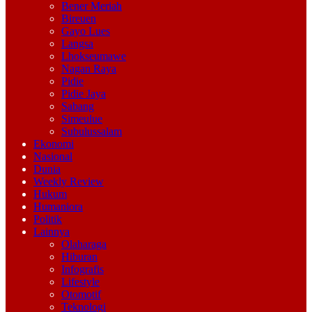
Bener Meriah
Bireuen
Gayo Lues
Langsa
Lhokseumawe
Nagan Raya
Pidie
Pidie Jaya
Sabang
Simeulue
Subulussalam
Ekonomi
Nasional
Dunia
Weekly Review
Hukum
Humaniora
Politik
Lainnya
Olaharaga
Hiburan
Infografis
Lifestyle
Otomotif
Teknologi