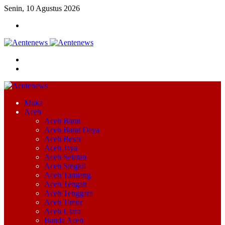
Senin, 10 Agustus 2026
Menu
Cari
Switch
skin
Muka
Aceh
Aceh Barat
Aceh Barat Daya
Aceh Besar
Aceh Jaya
Aceh Selatan
Aceh Singkil
Aceh Tamiang
Aceh Tengah
Aceh Tenggara
Aceh Timur
Aceh Utara
Banda Aceh