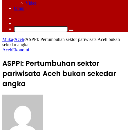
Video
Opini
Log
In
Switch
skin
Cari
Muka
/
Aceh
/
ASPPI: Pertumbuhan sektor pariwisata Aceh bukan
sekedar angka
Aceh
Ekonomi
ASPPI: Pertumbuhan sektor
pariwisata Aceh bukan sekedar
angka