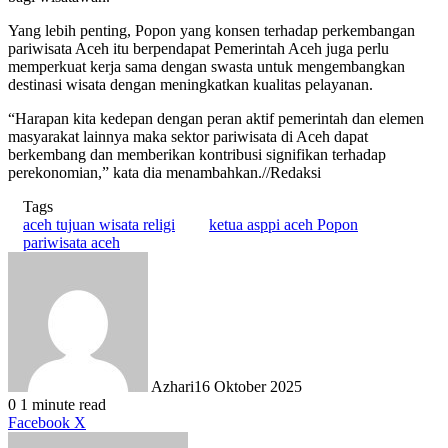
Yang lebih penting, Popon yang konsen terhadap perkembangan
pariwisata Aceh itu berpendapat Pemerintah Aceh juga perlu
memperkuat kerja sama dengan swasta untuk mengembangkan
destinasi wisata dengan meningkatkan kualitas pelayanan.
“Harapan kita kedepan dengan peran aktif pemerintah dan elemen
masyarakat lainnya maka sektor pariwisata di Aceh dapat
berkembang dan memberikan kontribusi signifikan terhadap
perekonomian,” kata dia menambahkan.//Redaksi
Tags
aceh tujuan wisata religi
ketua asppi aceh Popon
pariwisata aceh
Azhari
16 Oktober 2025
0
1 minute read
LinkedIn
Tumblr
Pinterest
Reddit
VKontakte
Share
Print
Facebook
X
via