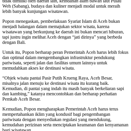
tidak dimiliki oleh daerah lain, keindahan alam bawah laut Pulau
Weh (Sabang), budaya dan kuliner menjadi modal untuk meraih
lebih banyak kunjungan wisatawan.
Popon menegaskan, pemberlakuan Syariat Islam di Aceh bukan
menjadi halangan dalam memajukan sektor wisata, karena
wisatawan yang berkunjung ke daerah ini bukan mencari hiburan,
tapi justru ingin melihat Aceh dengan “jati dirinya” yang berbeda
dengan Bali.
Untuk itu, Popon berharap peran Pemerintah Aceh harus lebih fokus
dan optimal dalam mengembangkan infrastruktur pendukung
pariwisata, seperti jalan dan fasilitas umum lainnya untuk
memudahkan akses ke destinasi wisata.
“Objek wisata pantai Pasir Putih Krueng Raya, Aceh Besar,
misalnya jalan menuju ke destinasi wisata itu kurang baik.
Kemudian, di pantai yang indah itu masih banyak berkeliaran sapi
dan kambing,” katanya mencontohkan dan berharap perhatian
Pemkab Aceh Besar.
Kemudian, Popon mengharapkan Pemerintah Aceh harus terus
mempertahankan iklim yang kondusif bagi pengembangan
pariwisata dengan menyediakan regulasi yang mendukung,
kemudahan perizinan serta menciptakan keamanan dan kenyamanan
bagi wisatawan.