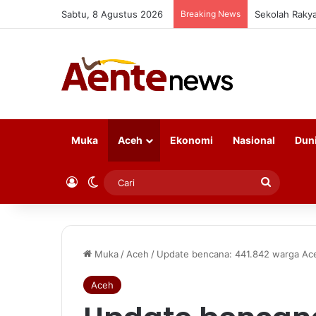
Sabtu, 8 Agustus 2026
Breaking News
Capain rehabi
Muka
Aceh
Ekonomi
Nasional
Dun
Log In
Switch skin
Cari
Muka
/
Aceh
/
Update bencana: 441.842 warga Ace
Aceh