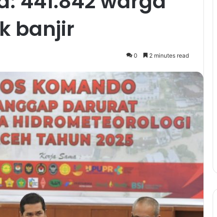
: 441.842 warga
 banjir
0
2 minutes read