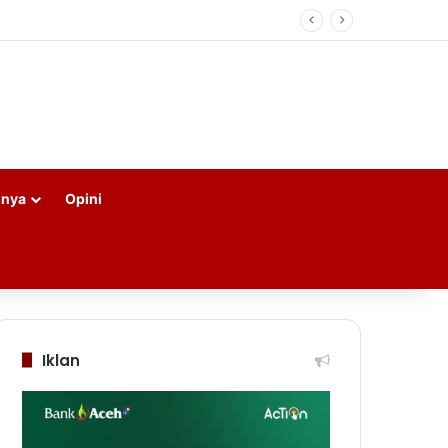
tuhan air
nnya
Opini
Iklan