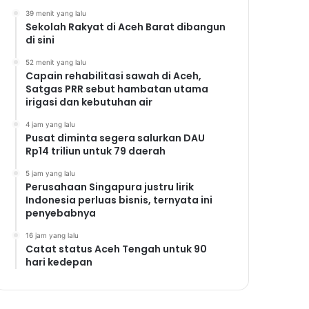
39 menit yang lalu
Sekolah Rakyat di Aceh Barat dibangun
di sini
52 menit yang lalu
Capain rehabilitasi sawah di Aceh,
Satgas PRR sebut hambatan utama
irigasi dan kebutuhan air
4 jam yang lalu
Pusat diminta segera salurkan DAU
Rp14 triliun untuk 79 daerah
5 jam yang lalu
Perusahaan Singapura justru lirik
Indonesia perluas bisnis, ternyata ini
penyebabnya
16 jam yang lalu
Catat status Aceh Tengah untuk 90
hari kedepan