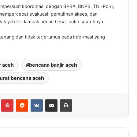
mperkuat koordinasi dengan BPBA, BNPB, TNI-Polri,
 mempercepat evakuasi, pemulihan akses, dan
 wilayah terdampak benar-benar pulih seutuhnya.
enang dan tidak terjerumus pada informasi yang
r aceh
bencana banjir aceh
urat bencana aceh
Tumblr
Pinterest
Reddit
VKontakte
Share via Email
Print