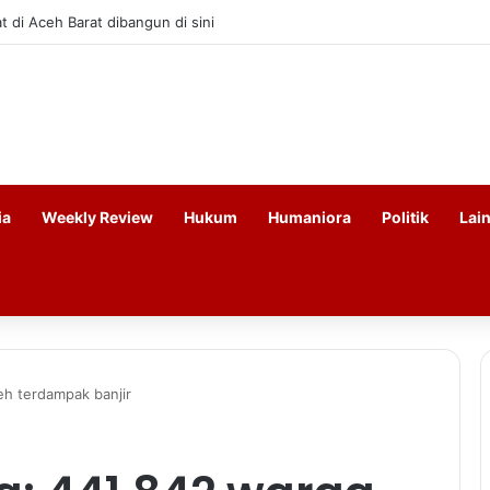
litasi sawah di Aceh, Satgas PRR sebut hambatan utama irigasi dan kebu
ia
Weekly Review
Hukum
Humaniora
Politik
Lai
h terdampak banjir