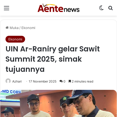
Menu
Switch
Ca
Muka
/
Ekonomi
Ekonomi
UIN Ar-Raniry gelar Sawit
Summit 2025, simak
tujuannya
Azhari
17 November 2025
0
2 minutes read