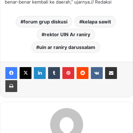
benar-benar kembali ke daerah,” ujarnya.// Redaksi
forum grup diskusi
kelapa sawit
rektor UIN Ar raniry
uin ar raniry darussalam
LinkedIn
Tumblr
Pinterest
Reddit
VKontakte
Share via Email
Print