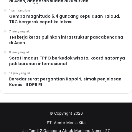
di Aceh, anggaran sudah dikucurkan
1 jam yang lalu
Gempa magnitudo 6,4 guncang Kepulauan Talaud,
TRC bergerak cepat ke lokasi
7 jam yang lalu
TNI kerja keras pulihkan infrastruktur pascabencana
di Aceh
8 jam yang lalu
Soroti modus TPPO berkedok wisata, koordinatornya
jadi buronan internasional
11 jam yang lalu
Beredar surat pergantian Kapolri, simak penjelasan
Komisi III DPR RI
© Copyright 2026
PT. Aente Media Kita
Jln Tandi 2 Gampong Ateuk Munjeng Nomor 27