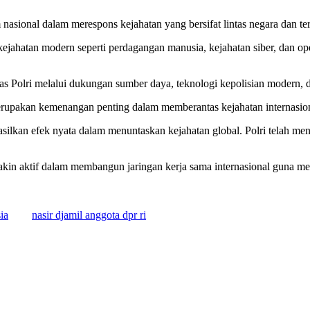
ional dalam merespons kejahatan yang bersifat lintas negara dan ter
hatan modern seperti perdagangan manusia, kejahatan siber, dan oper
 Polri melalui dukungan sumber daya, teknologi kepolisian modern, dan
rupakan kemenangan penting dalam memberantas kejahatan internasion
lkan efek nyata dalam menuntaskan kejahatan global. Polri telah menun
akin aktif dalam membangun jaringan kerja sama internasional guna me
ia
nasir djamil anggota dpr ri