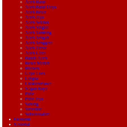
Aceh Barat
Aceh Barat Daya
Aceh Besar
Aceh Jaya
Aceh Selatan
Aceh Singkil
Aceh Tamiang
Aceh Tengah
Aceh Tenggara
Aceh Timur
Aceh Utara
Banda Aceh
Bener Meriah
Bireuen
Gayo Lues
Langsa
Lhokseumawe
Nagan Raya
Pidie
Pidie Jaya
Sabang
Simeulue
Subulussalam
Ekonomi
Nasional