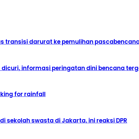
s transisi darurat ke pemulihan pascabencan
icuri, informasi peringatan dini bencana ter
ing for rainfall
i sekolah swasta di Jakarta, ini reaksi DPR