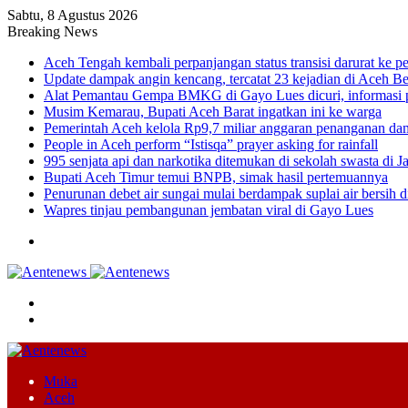
Sabtu, 8 Agustus 2026
Breaking News
Aceh Tengah kembali perpanjangan status transisi darurat ke
Update dampak angin kencang, tercatat 23 kejadian di Aceh B
Alat Pemantau Gempa BMKG di Gayo Lues dicuri, informasi p
Musim Kemarau, Bupati Aceh Barat ingatkan ini ke warga
Pemerintah ‎Aceh kelola Rp9,7 miliar anggaran penanganan d
People in Aceh perform “Istisqa” prayer asking for rainfall
995 senjata api dan narkotika ditemukan di sekolah swasta di Ja
Bupati Aceh Timur temui BNPB, simak hasil pertemuannya
Penurunan debet air sungai mulai berdampak suplai air bersih 
Wapres tinjau pembangunan jembatan viral di Gayo Lues
Menu
Cari
Switch
skin
Muka
Aceh