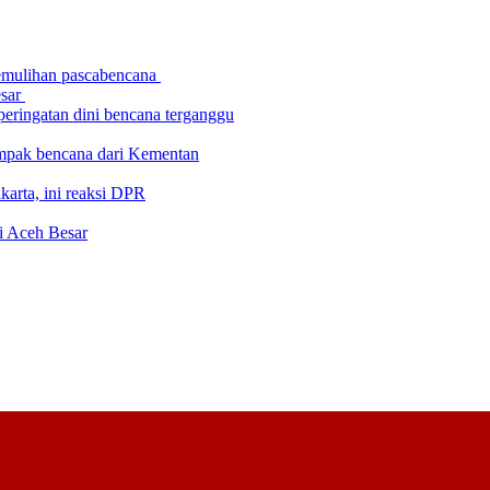
 pemulihan pascabencana
esar
eringatan dini bencana terganggu
ampak bencana dari Kementan
karta, ini reaksi DPR
di Aceh Besar