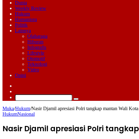
Dunia
Weekly Review
Hukum
Humaniora
Politik
Lainnya
Olaharaga
Hiburan
Infografis
Lifestyle
Otomotif
Teknologi
Video
Opini
Log
In
Switch
skin
Cari
Muka
/
Hukum
/
Nasir Djamil apresiasi Polri tangkap mantan Wali Kot
Hukum
Nasional
Nasir Djamil apresiasi Polri tangk