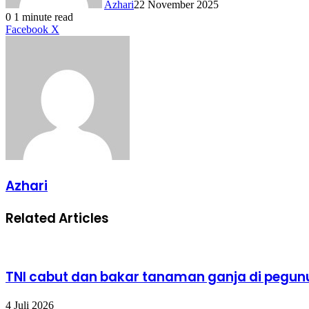
Azhari
22 November 2025
0
1 minute read
LinkedIn
Tumblr
Pinterest
Reddit
VKontakte
Share
Print
Facebook
X
via
Email
Azhari
Related Articles
TNI cabut dan bakar tanaman ganja di pegu
4 Juli 2026